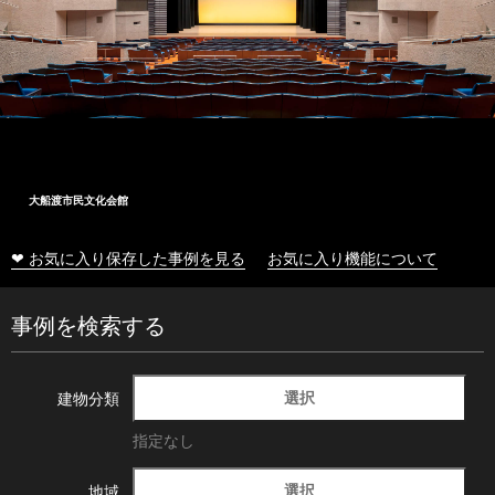
大船渡市民文化会館
❤ お気に入り保存した事例を見る
お気に入り機能について
事例を検索する
選択
建物分類
指定なし
選択
地域