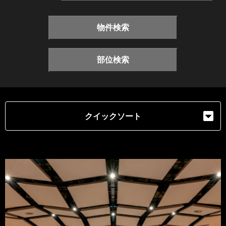
物件検索
部位検索
クイックソート