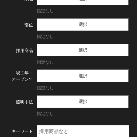
指定なし
選択
部位
指定なし
選択
採用商品
指定なし
竣工年・
選択
オープン年
指定なし
選択
照明手法
指定なし
キーワード