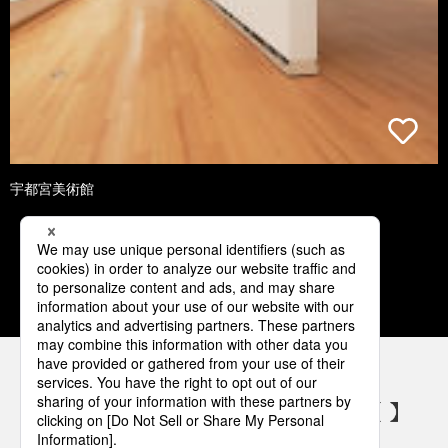
宇都宮美術館
1
2
3
4
5
パナソニックの電気設備 SNSアカウント