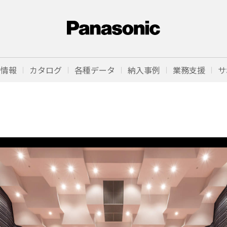
品情報
カタログ
各種データ
納入事例
業務支援
サ