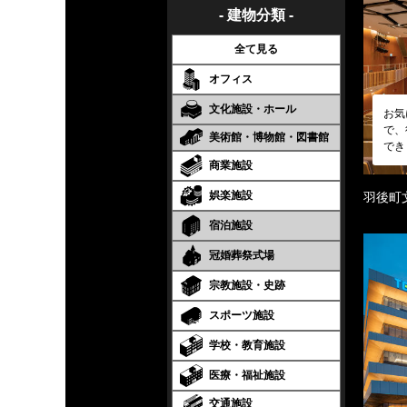
- 建物分類 -
全て見る
オフィス
文化施設・ホール
お気
で、
美術館・博物館・図書館
でき
商業施設
娯楽施設
羽後町
宿泊施設
冠婚葬祭式場
宗教施設・史跡
スポーツ施設
学校・教育施設
医療・福祉施設
交通施設