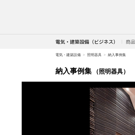
電気・建築設備（ビジネス）
商
電気・建築設備
照明器具
納入事例集
納入事例集
（照明器具）