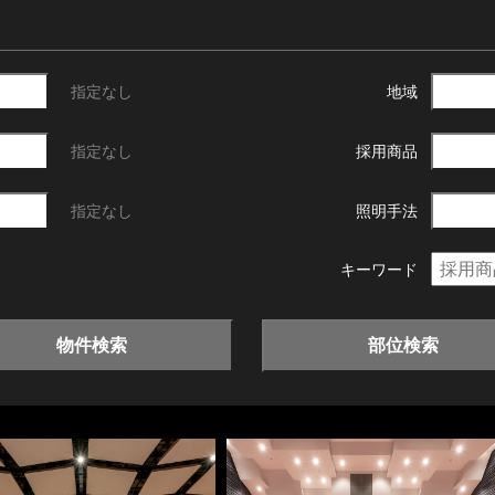
指定なし
地域
指定なし
採用商品
指定なし
照明手法
キーワード
物件検索
部位検索