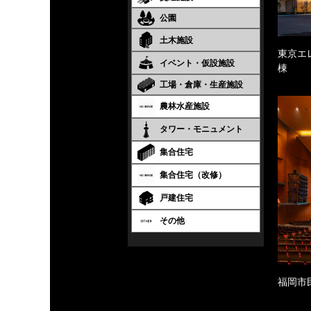
公園
土木施設
東京エ
イベント・仮設施設
棟
工場・倉庫・生産施設
農林水産施設
タワー・モニュメント
集合住宅
集合住宅（改修）
戸建住宅
その他
福岡市