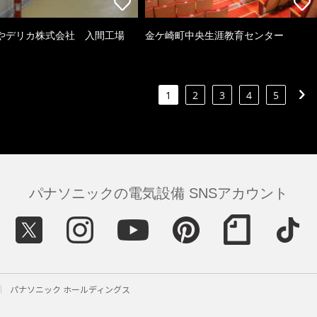
やデリカ株式会社 入間工場
金ケ崎町中央生涯教育センター
1
2
3
4
5
パナソニックの電気設備 SNSアカウント
パナソニック ホールディングス