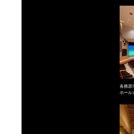
各務原
ホール