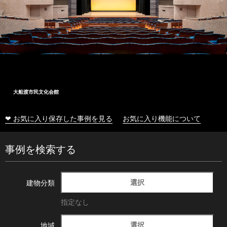
大船渡市民文化会館
❤ お気に入り保存した事例を見る
お気に入り機能について
事例を検索する
選択
建物分類
指定なし
選択
地域