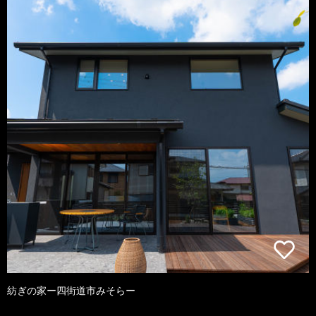
紡ぎの家ー四街道市みそらー