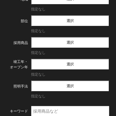
指定なし
選択
部位
指定なし
選択
採用商品
指定なし
竣工年・
選択
オープン年
指定なし
選択
照明手法
指定なし
キーワード