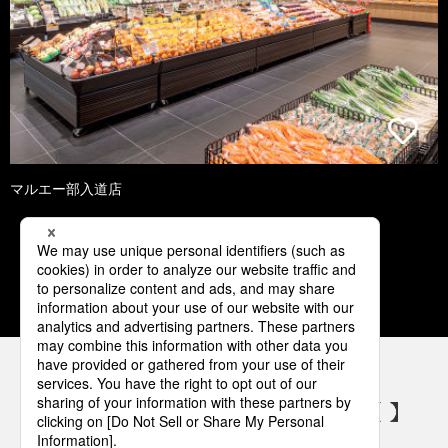
マルエー部入道店
1
2
3
4
5
パナソニックの電気設備 SNSアカウント