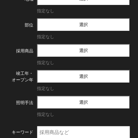
指定なし
選択
部位
指定なし
選択
採用商品
指定なし
竣工年・
選択
オープン年
指定なし
選択
照明手法
指定なし
キーワード