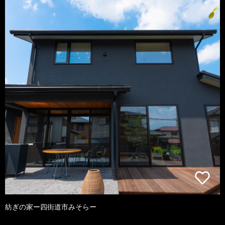
紡ぎの家ー四街道市みそらー