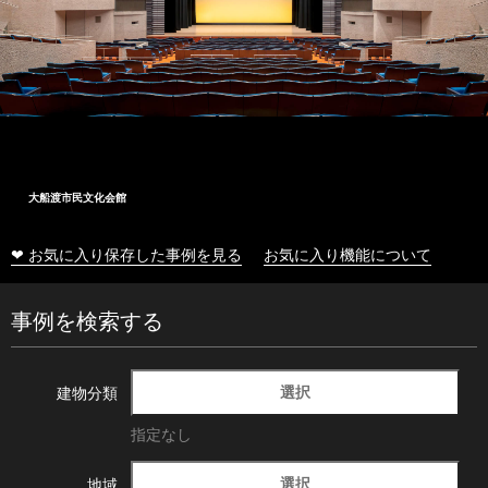
大船渡市民文化会館
❤ お気に入り保存した事例を見る
お気に入り機能について
事例を検索する
選択
建物分類
指定なし
選択
地域