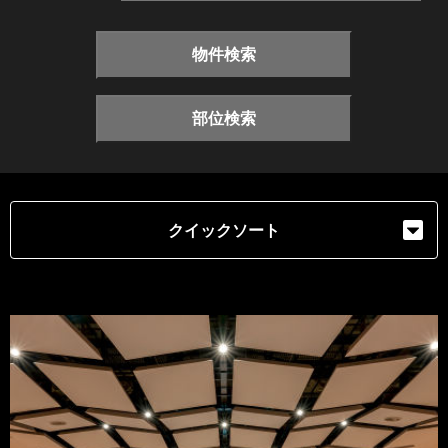
物件検索
部位検索
クイックソート