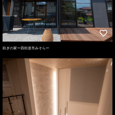
紡ぎの家ー四街道市みそらー