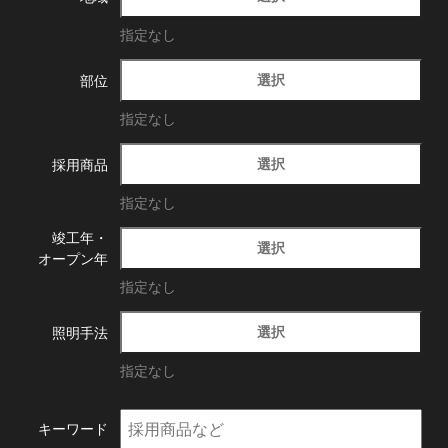
指定なし
選択
部位
指定なし
選択
採用商品
指定なし
竣工年・
選択
オープン年
指定なし
選択
照明手法
指定なし
キーワード