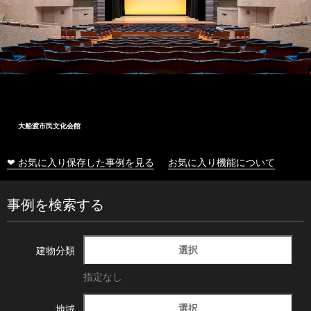
大船渡市民文化会館
❤ お気に入り保存した事例を見る
お気に入り機能について
事例を検索する
選択
建物分類
指定なし
選択
地域