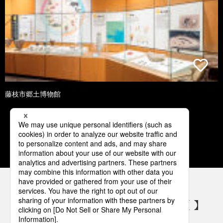
藤枝市郷土博物館
1
2
3
4
5
パナソニックの電気設備 SNSアカウント