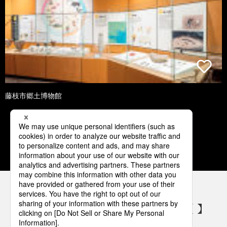
藤枝市郷土博物館
1
2
3
4
5
パナソニックの電気設備 SNSアカウント