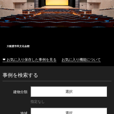
大船渡市民文化会館
❤ お気に入り保存した事例を見る
お気に入り機能について
事例を検索する
選択
建物分類
指定なし
選択
地域