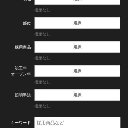
指定なし
選択
部位
指定なし
選択
採用商品
指定なし
竣工年・
選択
オープン年
指定なし
選択
照明手法
指定なし
キーワード