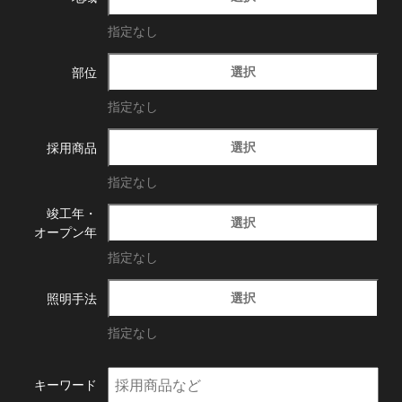
指定なし
選択
部位
指定なし
選択
採用商品
指定なし
竣工年・
選択
オープン年
指定なし
選択
照明手法
指定なし
キーワード