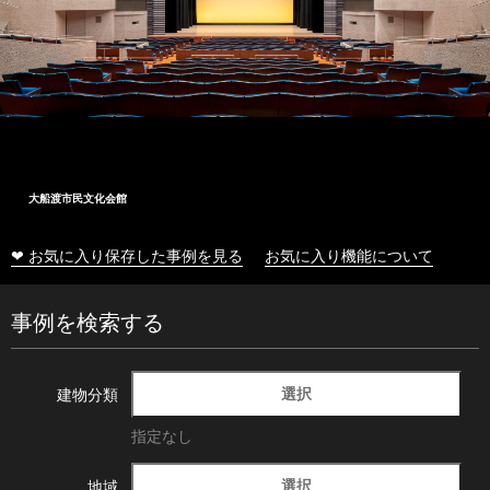
大船渡市民文化会館
❤ お気に入り保存した事例を見る
お気に入り機能について
事例を検索する
選択
建物分類
指定なし
選択
地域