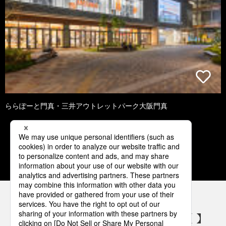
ららぽーと門真・三井アウトレットパーク大阪門真
2
3
4
5
6
パナソニックの電気設備 SNSアカウント