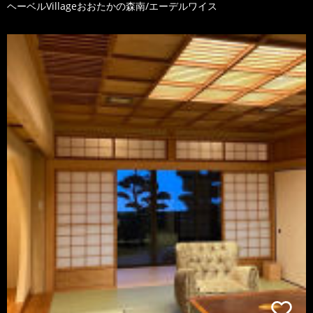
ヘーベルVillageおおたかの森南/エーデルワイス