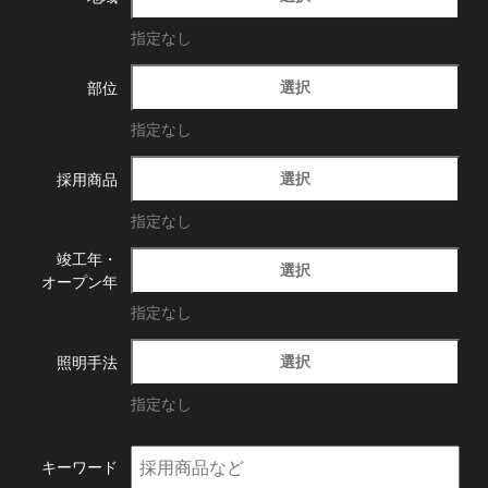
指定なし
選択
部位
指定なし
選択
採用商品
指定なし
竣工年・
選択
オープン年
指定なし
選択
照明手法
指定なし
キーワード