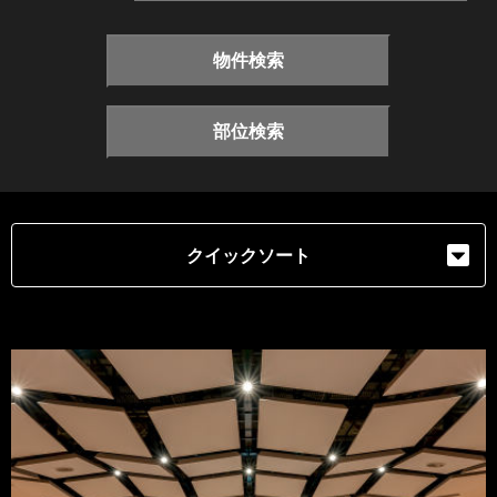
物件検索
部位検索
クイックソート