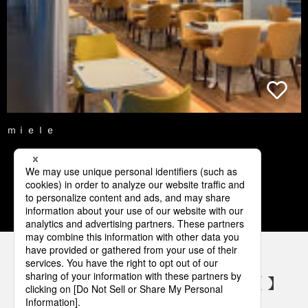
ｍｉｅｌｅ
1
2
3
4
5
パナソニックの電気設備 SNSアカウント