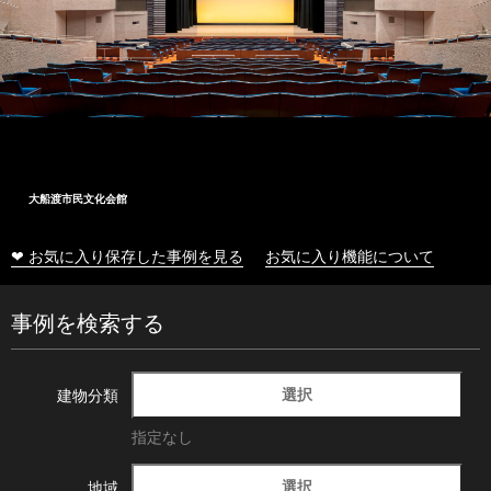
大船渡市民文化会館
❤ お気に入り保存した事例を見る
お気に入り機能について
事例を検索する
選択
建物分類
指定なし
選択
地域