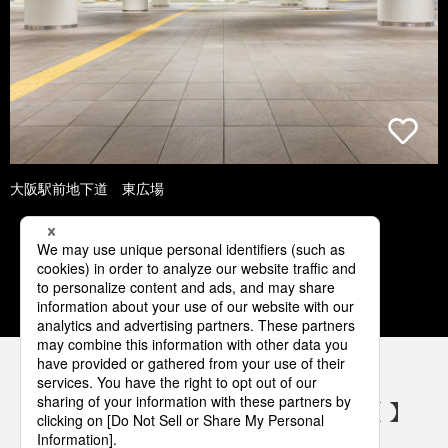
大阪駅前地下道 東広場
1
2
3
4
5
パナソニックの電気設備 SNSアカウント