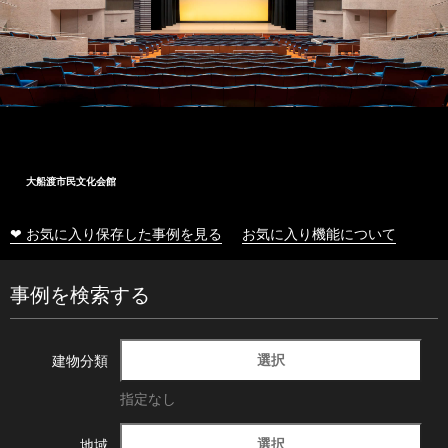
大船渡市民文化会館
❤ お気に入り保存した事例を見る
お気に入り機能について
事例を検索する
選択
建物分類
指定なし
選択
地域