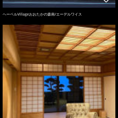
ヘーベルVillageおおたかの森南/エーデルワイス