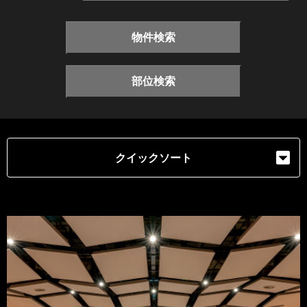
物件検索
部位検索
クイックソート