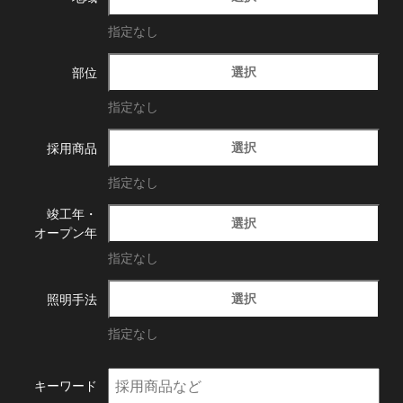
指定なし
選択
部位
指定なし
選択
採用商品
指定なし
竣工年・
選択
オープン年
指定なし
選択
照明手法
指定なし
キーワード