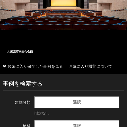
大船渡市民文化会館
❤ お気に入り保存した事例を見る
お気に入り機能について
事例を検索する
選択
建物分類
指定なし
選択
地域