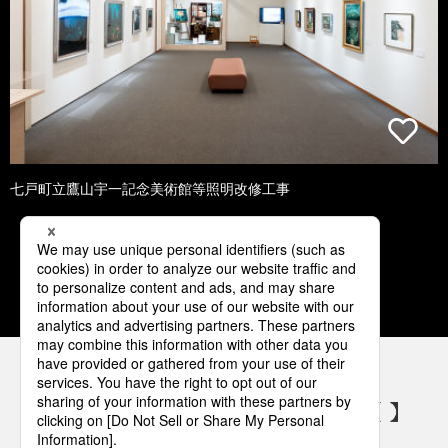
七戸町立鷹山宇一記念美術館等照明改修工事
1
2
3
4
5
パナソニックの電気設備 SNSアカウント