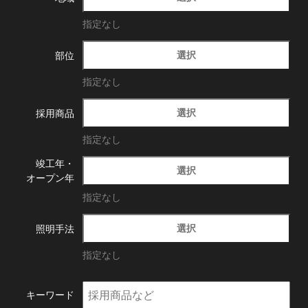
指定なし
選択
部位
指定なし
選択
採用商品
指定なし
竣工年・
選択
オープン年
指定なし
選択
照明手法
指定なし
キーワード