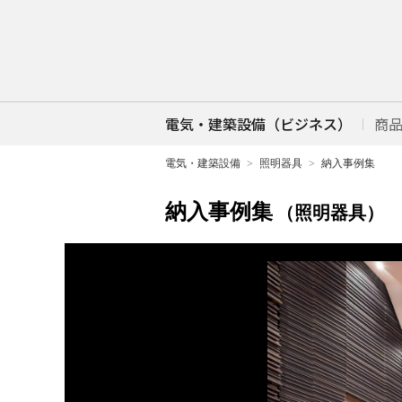
電気・建築設備（ビジネス）
商
電気・建築設備
照明器具
納入事例集
納入事例集
（照明器具）