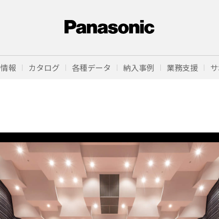
品情報
カタログ
各種データ
納入事例
業務支援
サ