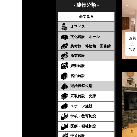
- 建物分類 -
全て見る
オフィス
文化施設・ホール
お気
で、
美術館・博物館・図書館
でき
商業施設
娯楽施設
宿泊施設
冠婚葬祭式場
宗教施設・史跡
スポーツ施設
学校・教育施設
医療・福祉施設
交通施設