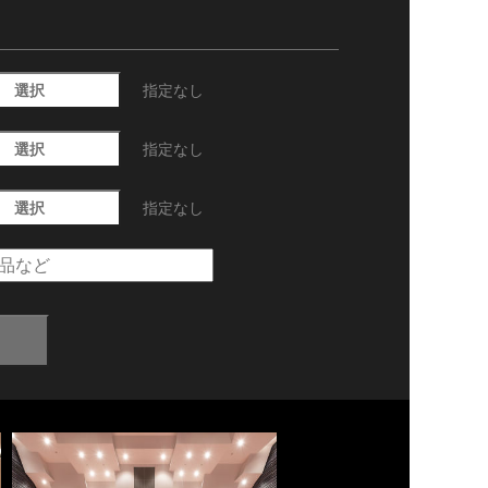
選択
指定なし
選択
指定なし
選択
指定なし