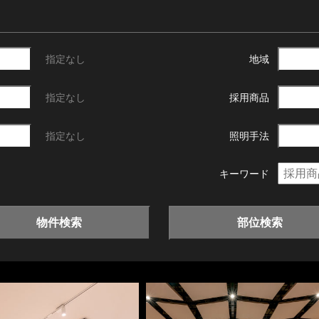
指定なし
地域
指定なし
採用商品
指定なし
照明手法
キーワード
物件検索
部位検索