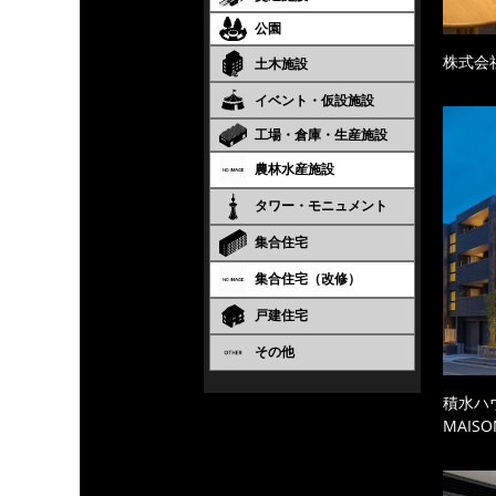
公園
株式会
土木施設
イベント・仮設施設
工場・倉庫・生産施設
農林水産施設
タワー・モニュメント
集合住宅
集合住宅（改修）
戸建住宅
その他
積水ハ
MAISO