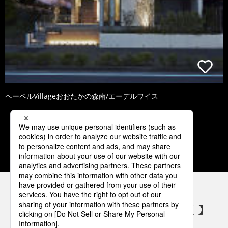
ヘーベルVillageおおたかの森南/エーデルワイス
1
2
3
4
5
パナソニックの電気設備 SNSアカウント