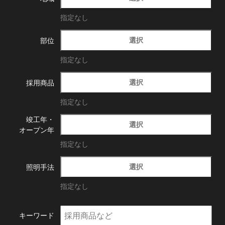
指定なし
選択
部位
指定なし
選択
採用商品
指定なし
竣工年・
選択
オープン年
指定なし
選択
照明手法
指定なし
キーワード