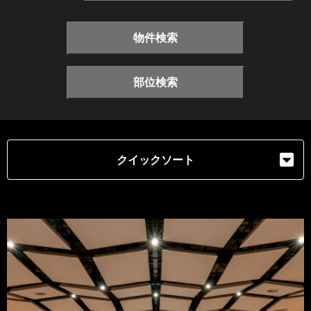
物件検索
部位検索
クイックソート