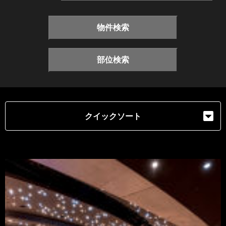
物件検索
部位検索
クイックソート