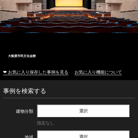
大船渡市民文化会館
❤ お気に入り保存した事例を見る
お気に入り機能について
事例を検索する
選択
建物分類
指定なし
選択
地域