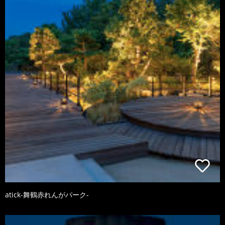
atick-舞鶴赤れんがパーク-