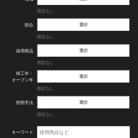
指定なし
選択
部位
指定なし
選択
採用商品
指定なし
竣工年・
選択
オープン年
指定なし
選択
照明手法
指定なし
キーワード