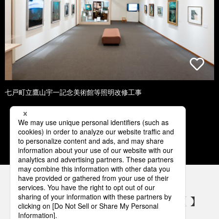
七戸町立鷹山宇一記念美術館等照明改修工事
1
2
3
4
5
パナソニックの電気設備 SNSアカウント