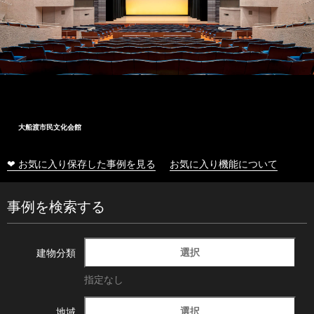
大船渡市民文化会館
❤ お気に入り保存した事例を見る
お気に入り機能について
事例を検索する
選択
建物分類
指定なし
選択
地域