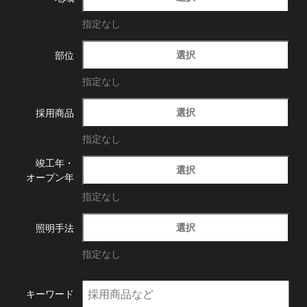
指定なし
選択
部位
指定なし
選択
採用商品
指定なし
竣工年・
選択
オープン年
指定なし
選択
照明手法
指定なし
キーワード