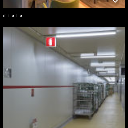
ｍｉｅｌｅ