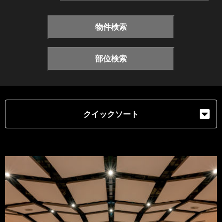
物件検索
部位検索
クイックソート