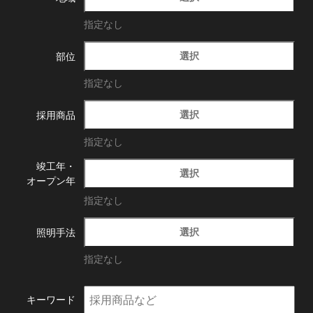
指定なし
選択
部位
指定なし
選択
採用商品
指定なし
竣工年・
選択
オープン年
指定なし
選択
照明手法
指定なし
キーワード