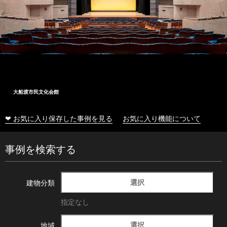
大船渡市民文化会館
❤ お気に入り保存した事例を見る
お気に入り機能について
事例を検索する
選択
建物分類
指定なし
選択
地域