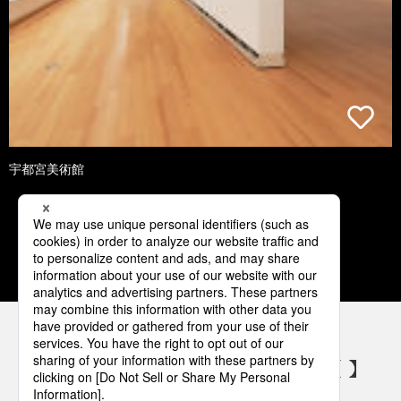
宇都宮美術館
1
2
3
4
5
パナソニックの電気設備 SNSアカウント