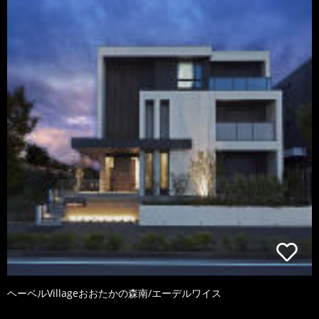
ヘーベルVillageおおたかの森南/エーデルワイス