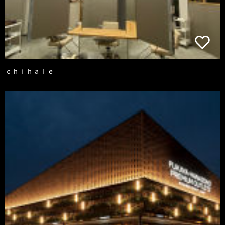
ｃｈｉｈａｌｅ