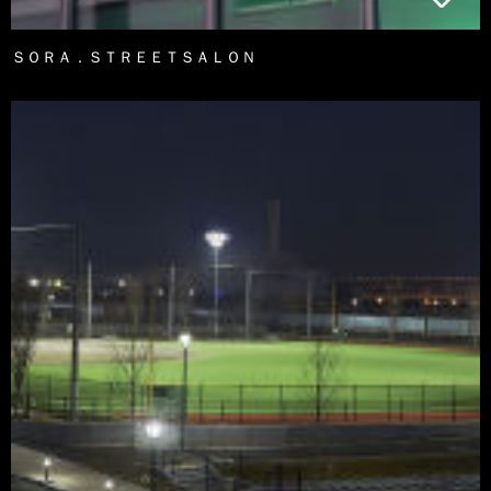
ＳＯＲＡ．ＳＴＲＥＥＴＳＡＬＯＮ