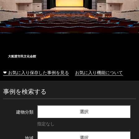
大船渡市民文化会館
❤ お気に入り保存した事例を見る
お気に入り機能について
事例を検索する
選択
建物分類
指定なし
選択
地域