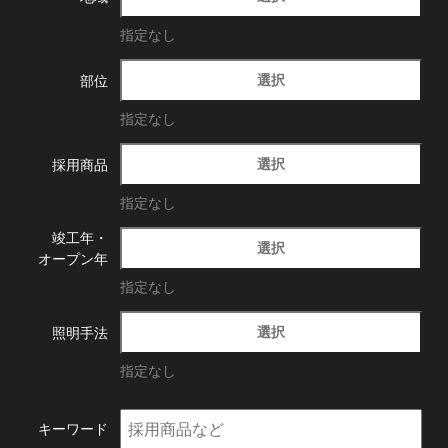
指定なし
選択
部位
指定なし
選択
採用商品
指定なし
竣工年・
選択
オープン年
指定なし
選択
照明手法
指定なし
キーワード