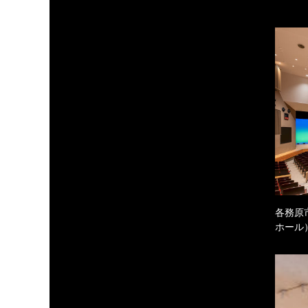
各務原
ホール