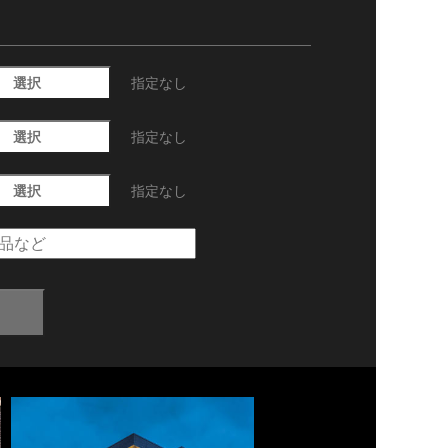
選択
指定なし
選択
指定なし
選択
指定なし