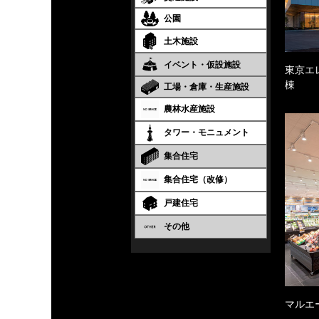
公園
土木施設
イベント・仮設施設
東京エ
棟
工場・倉庫・生産施設
農林水産施設
タワー・モニュメント
集合住宅
集合住宅（改修）
戸建住宅
その他
マルエ