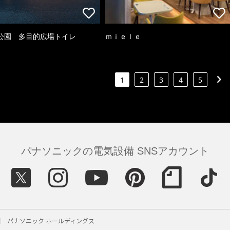
公園 多目的広場トイレ
ｍｉｅｌｅ
1
2
3
4
5
パナソニックの電気設備 SNSアカウント
パナソニック ホールディングス