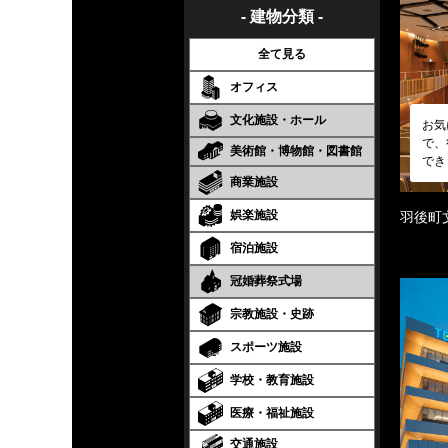
- 建物分類 -
全て見る
オフィス
文化施設・ホール
お気
で、
美術館・博物館・図書館
でき
商業施設
娯楽施設
羽後町
宿泊施設
冠婚葬祭式場
宗教施設・史跡
スポーツ施設
学校・教育施設
医療・福祉施設
交通施設