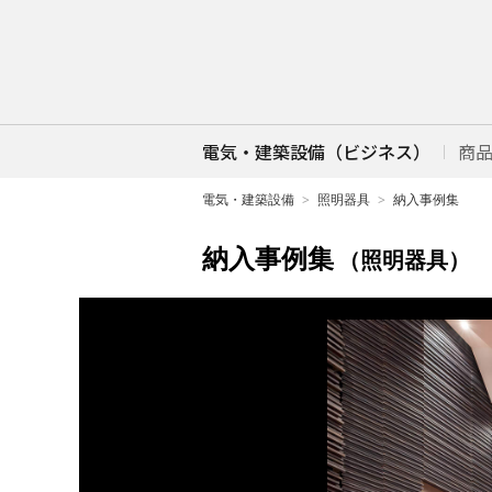
電気・建築設備（ビジネス）
商
電気・建築設備
照明器具
納入事例集
納入事例集
（照明器具）