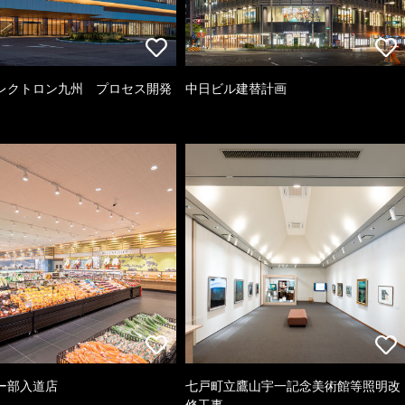
レクトロン九州 プロセス開発
中日ビル建替計画
ー部入道店
七戸町立鷹山宇一記念美術館等照明改
修工事