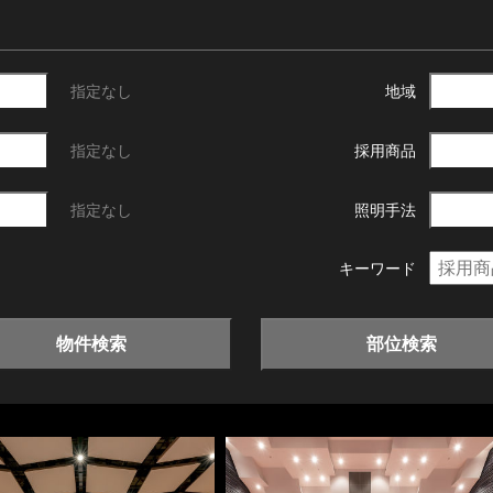
指定なし
地域
指定なし
採用商品
指定なし
照明手法
キーワード
物件検索
部位検索