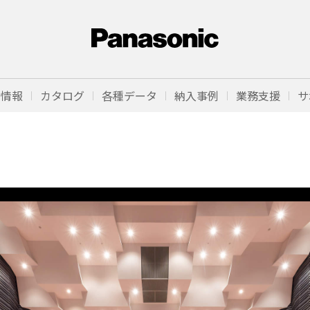
品情報
カタログ
各種データ
納入事例
業務支援
サ