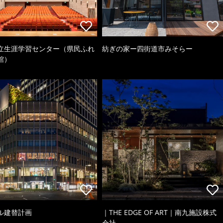
立生涯学習センター（県民ふれ
紡ぎの家ー四街道市みそらー
館）
ル建替計画
｜THE EDGE OF ART｜南九施設株式
会社