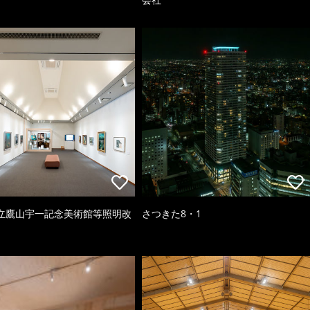
立鷹山宇一記念美術館等照明改
さつきた8・1