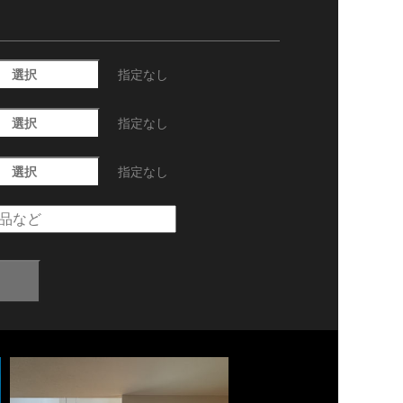
選択
指定なし
選択
指定なし
選択
指定なし