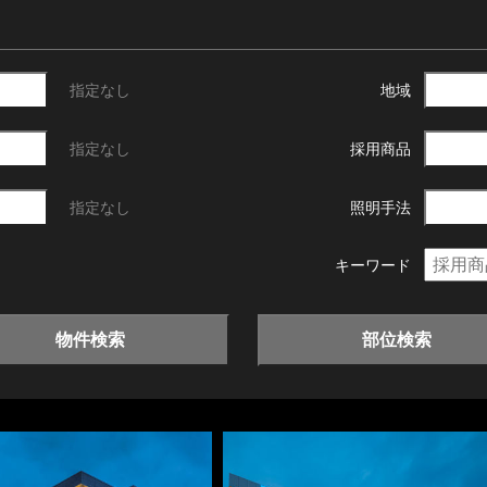
指定なし
地域
指定なし
採用商品
指定なし
照明手法
キーワード
物件検索
部位検索