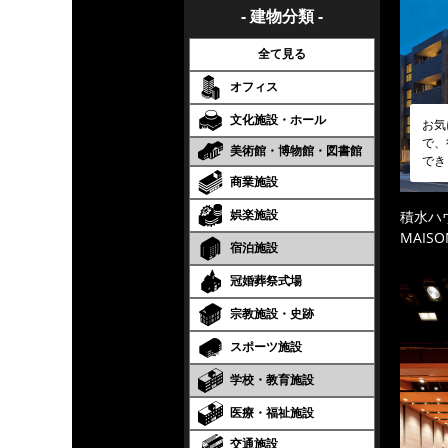
- 建物分類 -
全て見る
オフィス
文化施設・ホール
お気
で、
美術館・博物館・図書館
でき
商業施設
娯楽施設
積水ハ
MAISO
宿泊施設
冠婚葬祭式場
宗教施設・史跡
スポーツ施設
学校・教育施設
医療・福祉施設
交通施設