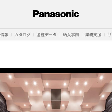
品情報
カタログ
各種データ
納入事例
業務支援
サ