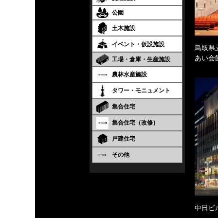
公園
土木施設
イベント・仮設施設
鳥取県
あい会
工場・倉庫・生産施設
農林水産施設
タワー・モニュメント
集合住宅
集合住宅（改修）
戸建住宅
その他
中日ビ