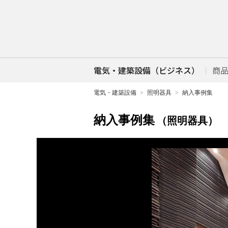
電気・建築設備（ビジネス）
商
電気・建築設備
照明器具
納入事例集
納入事例集
（照明器具）