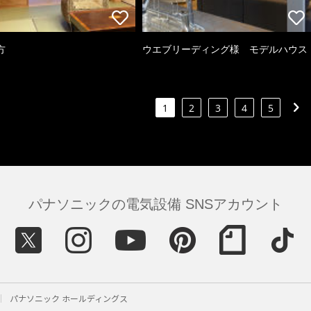
方
ウエブリーディング様 モデルハウス
1
2
3
4
5
パナソニックの電気設備 SNSアカウント
パナソニック ホールディングス