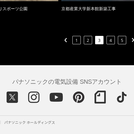
りスポーツ公園
京都産業大学新本館新築工事
1
2
3
4
5
パナソニックの電気設備 SNSアカウント
パナソニック ホールディングス