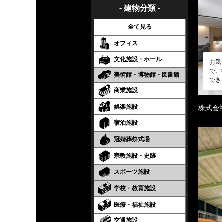
- 建物分類 -
全て見る
オフィス
文化施設・ホール
お気
で、
美術館・博物館・図書館
でき
商業施設
娯楽施設
株式会
宿泊施設
冠婚葬祭式場
宗教施設・史跡
スポーツ施設
学校・教育施設
医療・福祉施設
交通施設