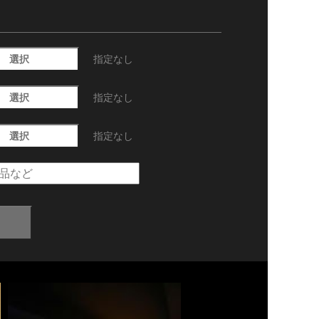
選択
指定なし
選択
指定なし
選択
指定なし