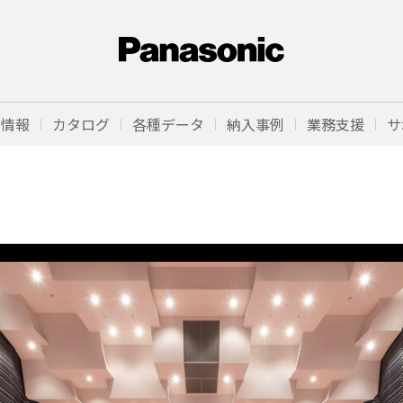
品情報
カタログ
各種データ
納入事例
業務支援
サ