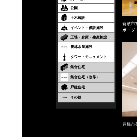
公園
土木施設
倉敷市
イベント・仮設施設
ボーダ
工場・倉庫・生産施設
農林水産施設
タワー・モニュメント
集合住宅
集合住宅（改修）
戸建住宅
その他
豊橋市