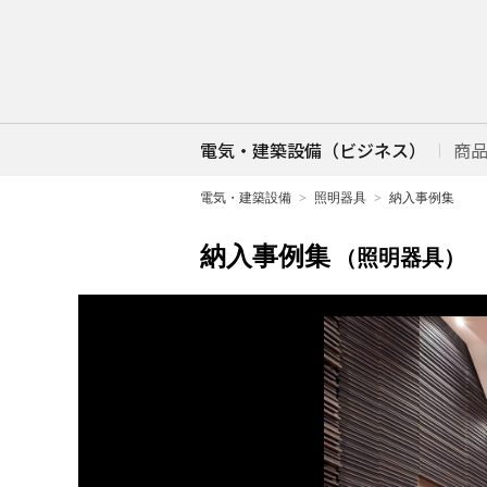
電気・建築設備（ビジネス）
商
電気・建築設備
照明器具
納入事例集
納入事例集
（照明器具）