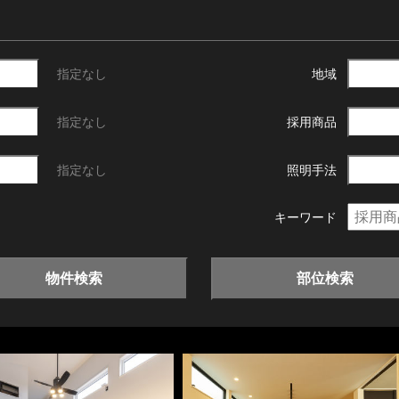
指定なし
地域
指定なし
採用商品
指定なし
照明手法
キーワード
物件検索
部位検索