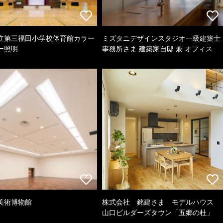
立第三福田小学校体育館カラー
ミズタニデザインスタジオ一級建築士
ー照明
事務所さま 建築家自邸 兼 オフィス
美術博物館
株式会社 銘建さま モデルハウス
山口ビルダーズタウン「五郷の杜」