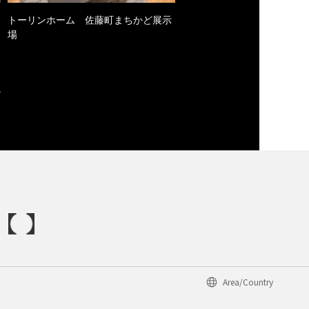
トーリンホーム 佐藤町まちかど展示
場
Area/Country