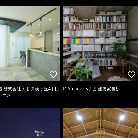
設 株式会社さま 真美ヶ丘4丁目
IGArchitectsさま 建築家自邸
ハウス