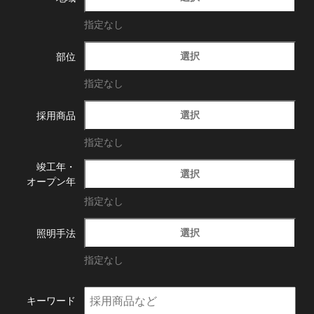
指定なし
選択
部位
指定なし
選択
採用商品
指定なし
竣工年・
選択
オープン年
指定なし
選択
照明手法
指定なし
キーワード