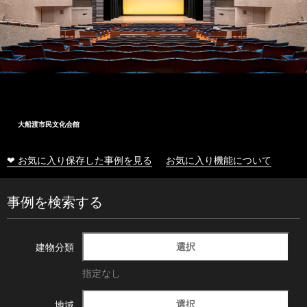
大船渡市民文化会館
❤ お気に入り保存した事例を見る
お気に入り機能について
事例を検索する
選択
建物分類
指定なし
選択
地域