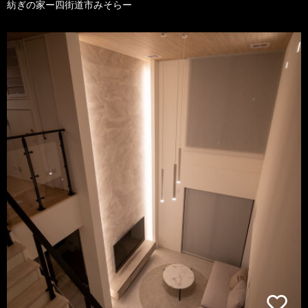
紡ぎの家ー四街道市みそらー