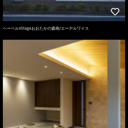
ヘーベルVillageおおたかの森南/エーデルワイス