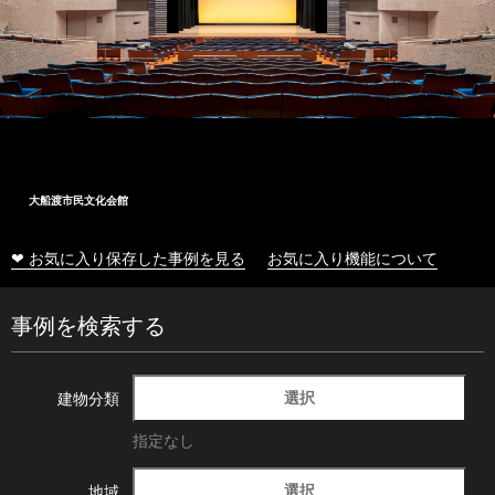
大船渡市民文化会館
❤ お気に入り保存した事例を見る
お気に入り機能について
事例を検索する
選択
建物分類
指定なし
選択
地域