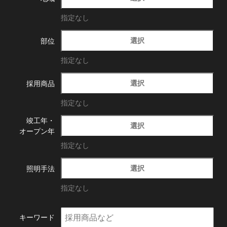
指定なし
選択
部位
指定なし
選択
採用商品
指定なし
竣工年・
選択
オープン年
指定なし
選択
照明手法
指定なし
キーワード