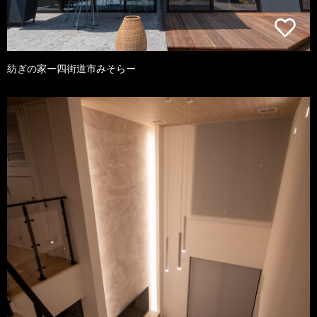
紡ぎの家ー四街道市みそらー