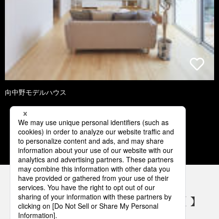
向中野モデルハウス
1
2
3
4
5
パナソニックの電気設備 SNSアカウント