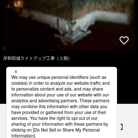
岸和田城ライトアップ工事（２期）
1
2
3
4
5
パナソニックの電気設備 SNSアカウント