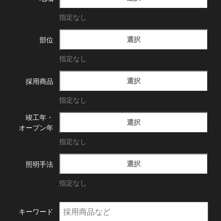
指定なし
選択
部位
指定なし
選択
採用商品
指定なし
竣工年・
選択
オープン年
指定なし
選択
照明手法
指定なし
キーワード