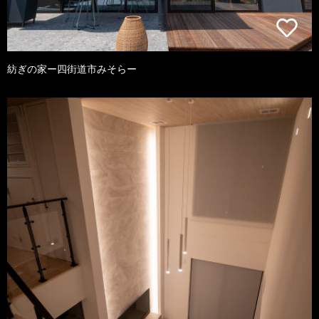
紡ぎの家ー四街道市みそらー