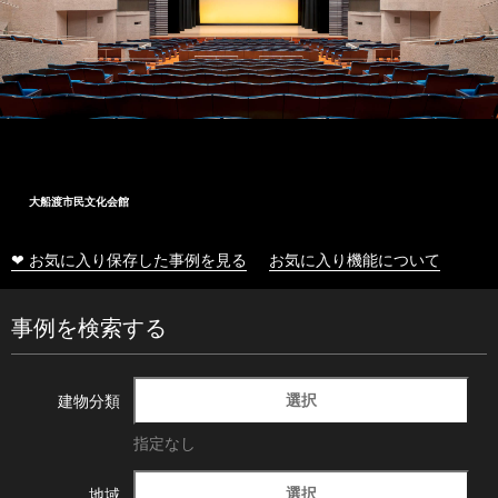
大船渡市民文化会館
❤ お気に入り保存した事例を見る
お気に入り機能について
事例を検索する
選択
建物分類
指定なし
選択
地域