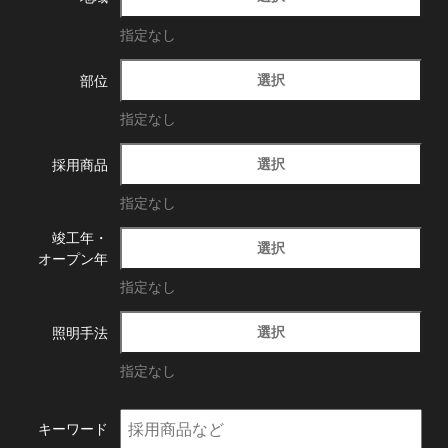
指定なし
選択
部位
指定なし
選択
採用商品
指定なし
竣工年・
選択
オープン年
指定なし
選択
照明手法
指定なし
キーワード