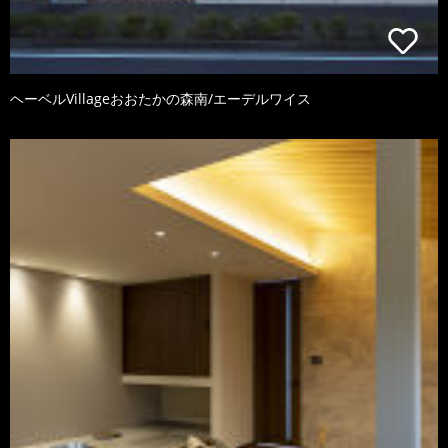
ヘーベルVillageおおたかの森南/エーデルワイス