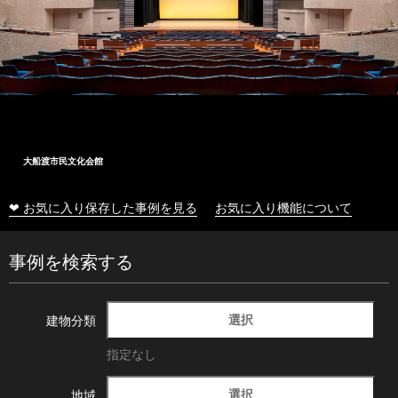
大船渡市民文化会館
❤ お気に入り保存した事例を見る
お気に入り機能について
事例を検索する
選択
建物分類
指定なし
選択
地域