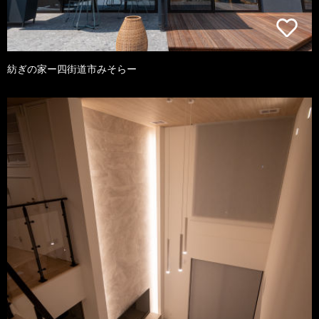
紡ぎの家ー四街道市みそらー