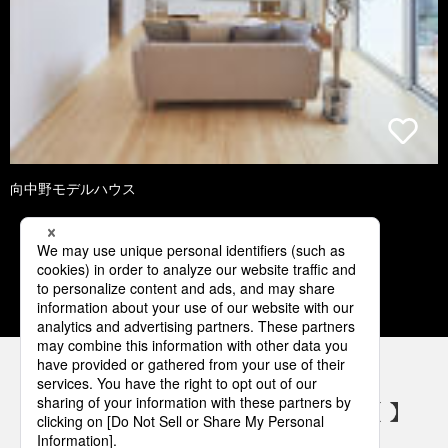
向中野モデルハウス
1
2
3
4
5
パナソニックの電気設備 SNSアカウント