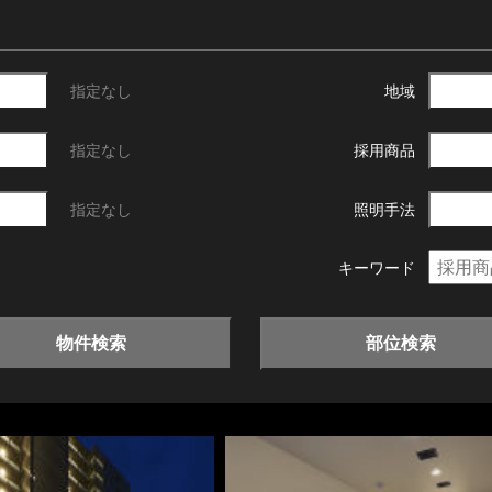
指定なし
地域
指定なし
採用商品
指定なし
照明手法
キーワード
物件検索
部位検索