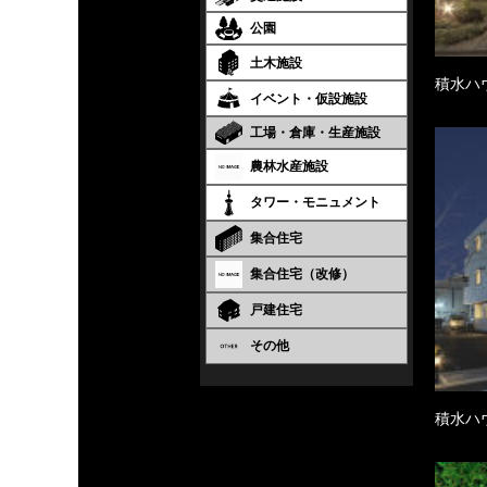
公園
土木施設
積水ハ
イベント・仮設施設
工場・倉庫・生産施設
農林水産施設
タワー・モニュメント
集合住宅
集合住宅（改修）
戸建住宅
その他
積水ハ