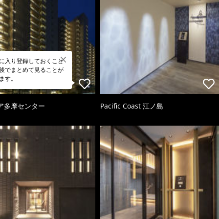
に入り登録しておくこと
後でまとめて見ることが
ます。
ア多摩センター
Pacific Coast 江ノ島