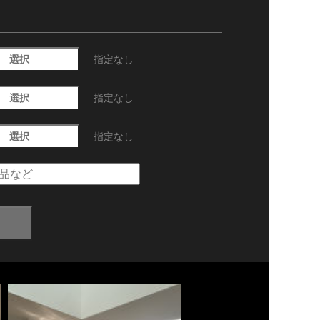
選択
指定なし
選択
指定なし
選択
指定なし