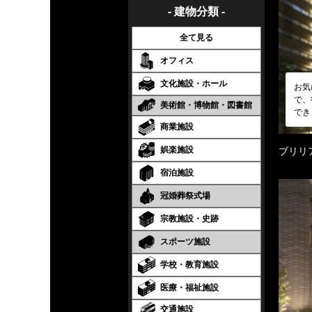
- 建物分類 -
全て見る
オフィス
文化施設・ホール
お気
で、
美術館・博物館・図書館
でき
商業施設
娯楽施設
ブリリ
宿泊施設
冠婚葬祭式場
宗教施設・史跡
スポーツ施設
学校・教育施設
医療・福祉施設
交通施設