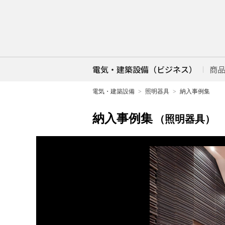
電気・建築設備（ビジネス）
商
電気・建築設備
照明器具
納入事例集
納入事例集
（照明器具）