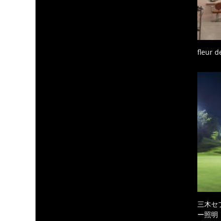
fleur de
三木セ
ー照明