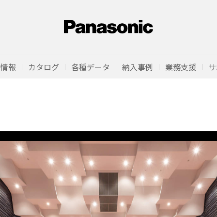
品情報
カタログ
各種データ
納入事例
業務支援
サ