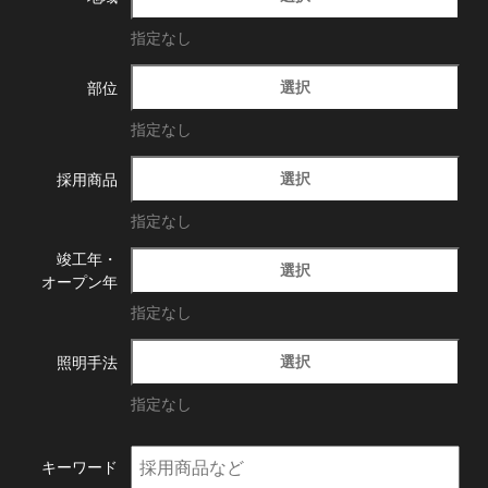
指定なし
選択
部位
指定なし
選択
採用商品
指定なし
竣工年・
選択
オープン年
指定なし
選択
照明手法
指定なし
キーワード