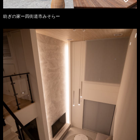
紡ぎの家ー四街道市みそらー