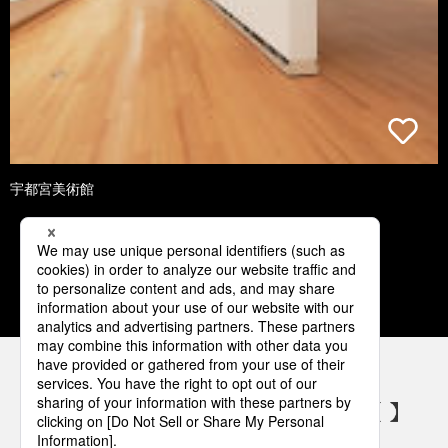
宇都宮美術館
1
2
3
4
5
パナソニックの電気設備 SNSアカウント