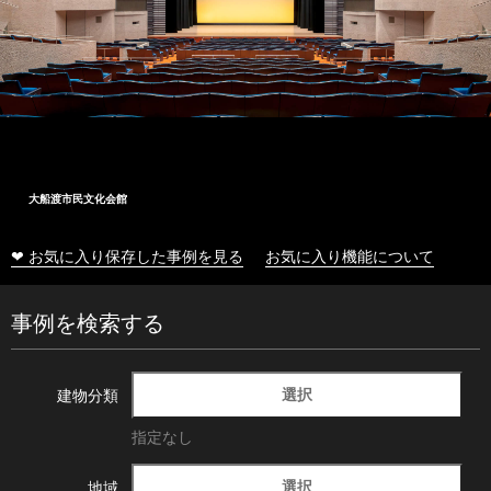
大船渡市民文化会館
❤ お気に入り保存した事例を見る
お気に入り機能について
事例を検索する
選択
建物分類
指定なし
選択
地域