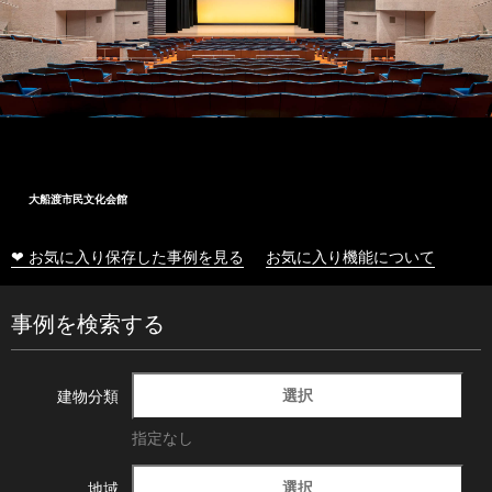
大船渡市民文化会館
❤ お気に入り保存した事例を見る
お気に入り機能について
事例を検索する
選択
建物分類
指定なし
選択
地域