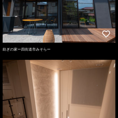
紡ぎの家ー四街道市みそらー