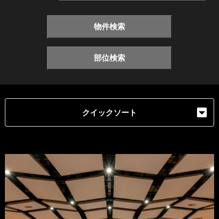
物件検索
部位検索
クイックソート