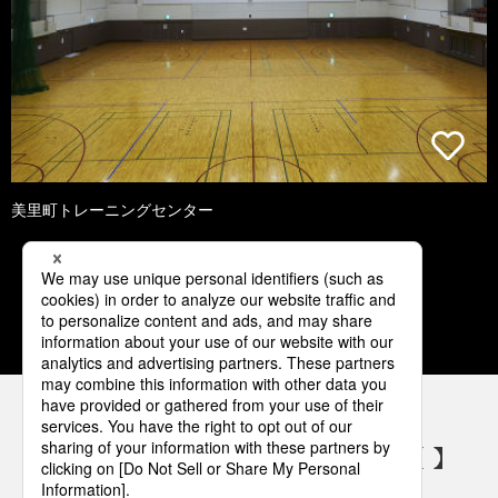
美里町トレーニングセンター
1
2
3
4
5
パナソニックの電気設備 SNSアカウント