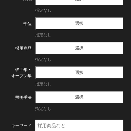
指定なし
選択
部位
指定なし
選択
採用商品
指定なし
竣工年・
選択
オープン年
指定なし
選択
照明手法
指定なし
キーワード