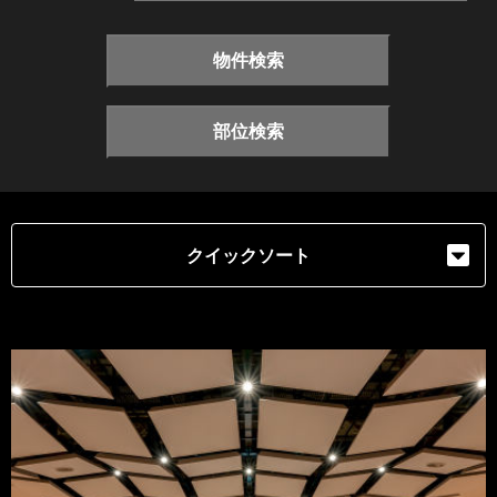
物件検索
部位検索
クイックソート