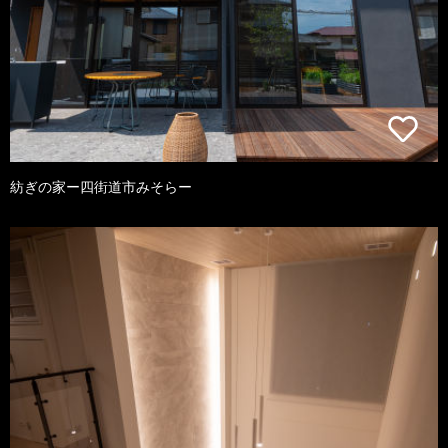
紡ぎの家ー四街道市みそらー