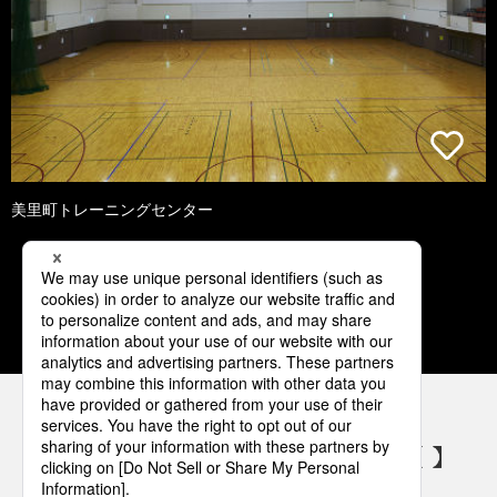
美里町トレーニングセンター
1
2
3
4
5
パナソニックの電気設備 SNSアカウント