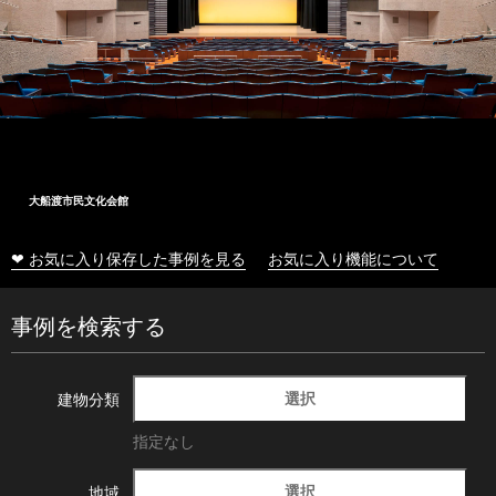
大船渡市民文化会館
❤ お気に入り保存した事例を見る
お気に入り機能について
事例を検索する
選択
建物分類
指定なし
選択
地域