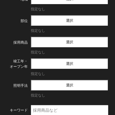
指定なし
選択
部位
指定なし
選択
採用商品
指定なし
竣工年・
選択
オープン年
指定なし
選択
照明手法
指定なし
キーワード