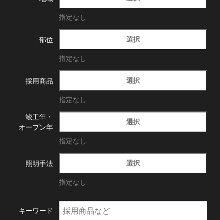
指定なし
選択
部位
指定なし
選択
採用商品
指定なし
竣工年・
選択
オープン年
指定なし
選択
照明手法
指定なし
キーワード