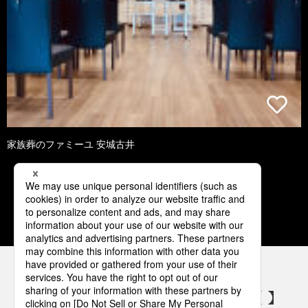
家族葬のファミーユ 安城古井
1
2
3
4
5
パナソニックの電気設備 SNSアカウント