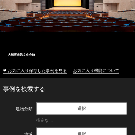
大船渡市民文化会館
❤ お気に入り保存した事例を見る
お気に入り機能について
事例を検索する
選択
建物分類
指定なし
選択
地域