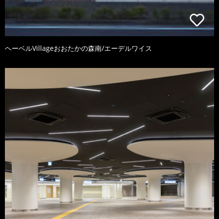
ヘーベルVillageおおたかの森南/エーデルワイス