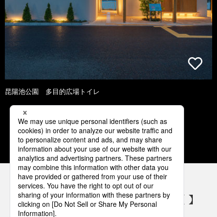
昆陽池公園 多目的広場トイレ
1
2
3
4
5
パナソニックの電気設備 SNSアカウント