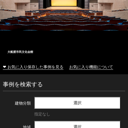
大船渡市民文化会館
❤ お気に入り保存した事例を見る
お気に入り機能について
事例を検索する
選択
建物分類
指定なし
選択
地域