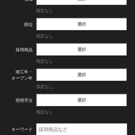
指定なし
選択
部位
指定なし
選択
採用商品
指定なし
竣工年・
選択
オープン年
指定なし
選択
照明手法
指定なし
キーワード