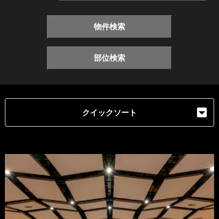
物件検索
部位検索
クイックソート