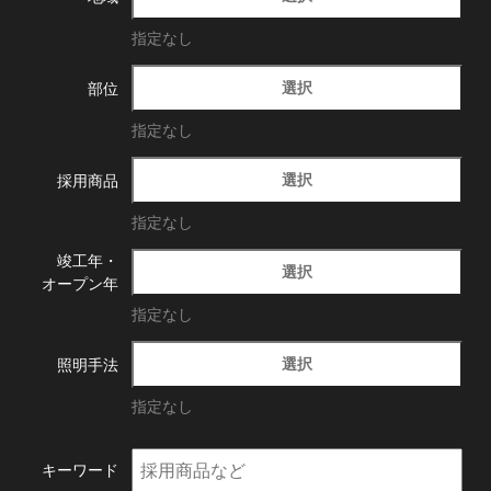
指定なし
選択
部位
指定なし
選択
採用商品
指定なし
竣工年・
選択
オープン年
指定なし
選択
照明手法
指定なし
キーワード