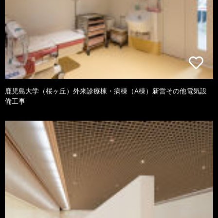
鹿児島大学（桜ヶ丘）外来診療棟・病棟（A棟）新営その他電気設
備工事