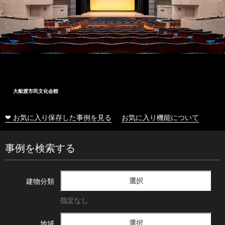
大船渡市民文化会館
❤ お気に入り保存した事例を見る
お気に入り機能について
事例を検索する
選択
建物分類
指定なし
選択
地域