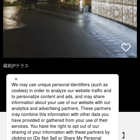
蔵前JPテラス
1
2
3
4
5
パナソニックの電気設備 SNSアカウント