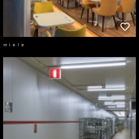
ｍｉｅｌｅ