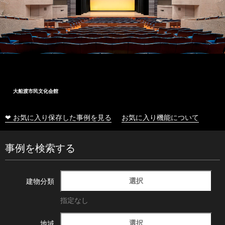
大船渡市民文化会館
❤ お気に入り保存した事例を見る
お気に入り機能について
事例を検索する
選択
建物分類
指定なし
選択
地域