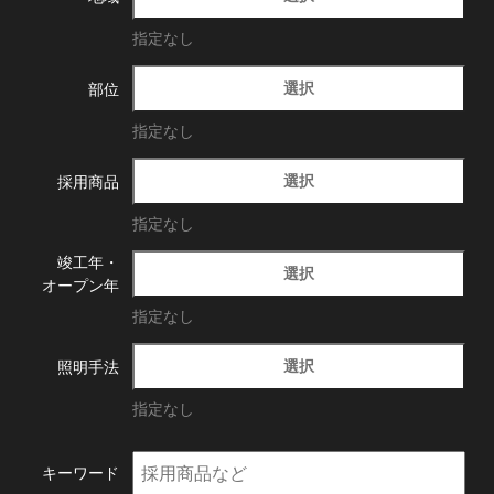
指定なし
選択
部位
指定なし
選択
採用商品
指定なし
竣工年・
選択
オープン年
指定なし
選択
照明手法
指定なし
キーワード