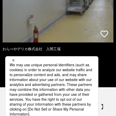
わらべやデリカ株式会社 入間工場
1
2
3
4
5
パナソニックの電気設備 SNSアカウント