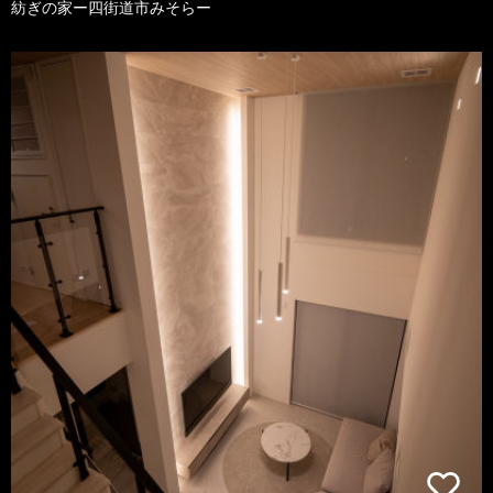
紡ぎの家ー四街道市みそらー