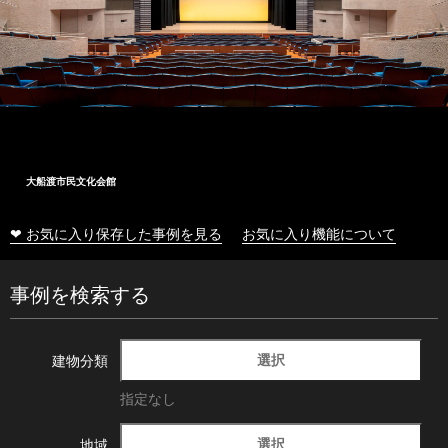
大船渡市民文化会館
❤ お気に入り保存した事例を見る
お気に入り機能について
事例を検索する
選択
建物分類
指定なし
選択
地域