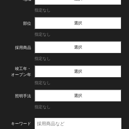
指定なし
選択
部位
指定なし
選択
採用商品
指定なし
竣工年・
選択
オープン年
指定なし
選択
照明手法
指定なし
キーワード