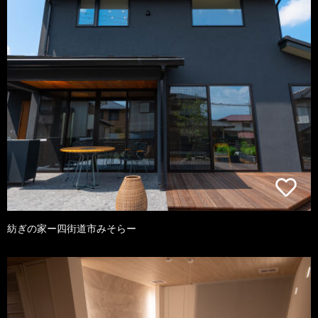
紡ぎの家ー四街道市みそらー