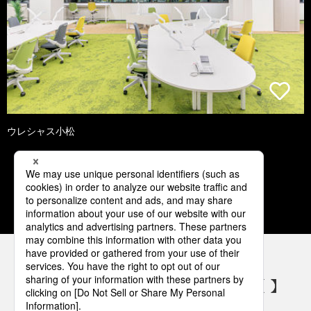
ウレシャス小松
1
2
3
4
5
パナソニックの電気設備 SNSアカウント