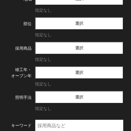
指定なし
選択
部位
指定なし
選択
採用商品
指定なし
竣工年・
選択
オープン年
指定なし
選択
照明手法
指定なし
キーワード