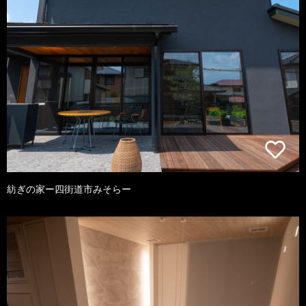
紡ぎの家ー四街道市みそらー