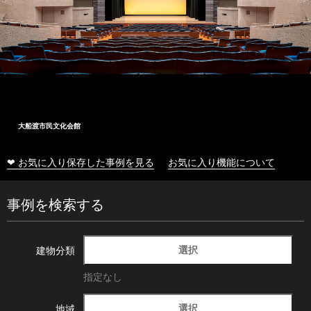
大船渡市民文化会館
❤ お気に入り保存した事例を見る
お気に入り機能について
事例を検索する
選択
建物分類
指定なし
選択
地域