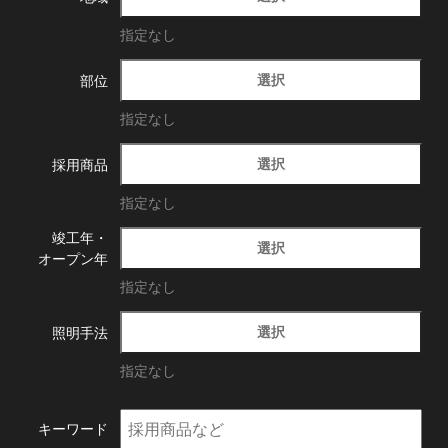
指定なし
選択
部位
指定なし
選択
採用商品
指定なし
竣工年・
選択
オープン年
指定なし
選択
照明手法
指定なし
キーワード