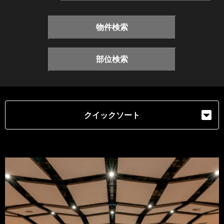
物件検索
部位検索
クイックソート