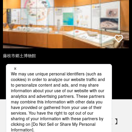
藤枝市郷土博物館
1
2
3
4
5
パナソニックの電気設備 SNSアカウント