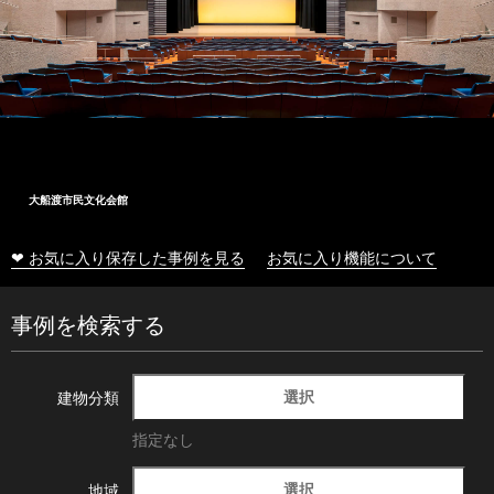
大船渡市民文化会館
❤ お気に入り保存した事例を見る
お気に入り機能について
事例を検索する
選択
建物分類
指定なし
選択
地域