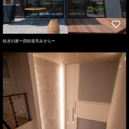
紡ぎの家ー四街道市みそらー