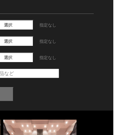
選択
指定なし
選択
指定なし
選択
指定なし