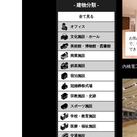
- 建物分類 -
全て見る
オフィス
文化施設・ホール
お気
で、
美術館・博物館・図書館
でき
商業施設
娯楽施設
内橋電
宿泊施設
冠婚葬祭式場
宗教施設・史跡
スポーツ施設
学校・教育施設
医療・福祉施設
交通施設