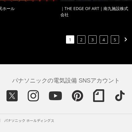
民ホール
｜THE EDGE OF ART｜南九施設株式
会社
1
2
3
4
5
パナソニックの電気設備 SNSアカウント
パナソニック ホールディングス