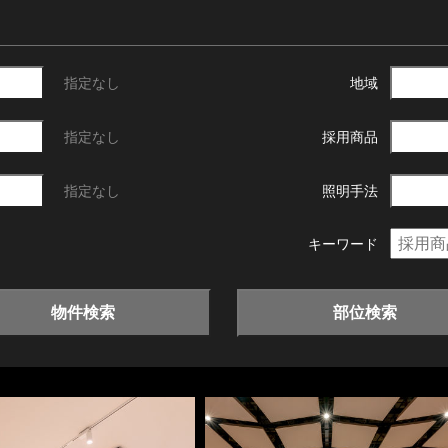
指定なし
地域
指定なし
採用商品
指定なし
照明手法
キーワード
物件検索
部位検索