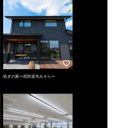
紡ぎの家ー四街道市みそらー