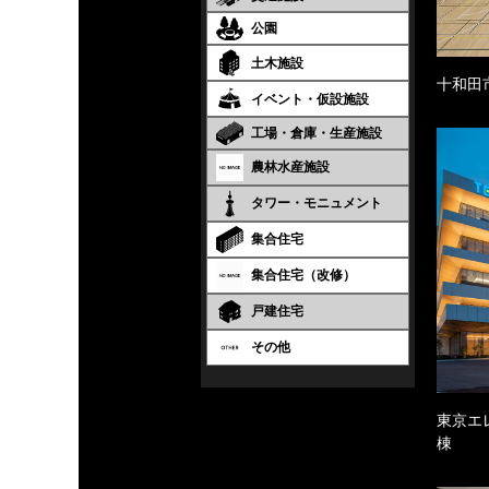
公園
土木施設
十和田
イベント・仮設施設
工場・倉庫・生産施設
農林水産施設
タワー・モニュメント
集合住宅
集合住宅（改修）
戸建住宅
その他
東京エ
棟