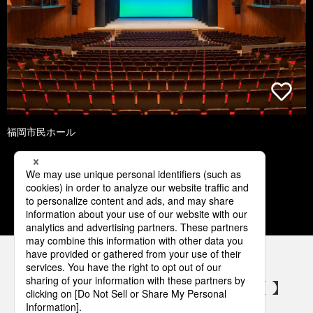
福岡市民ホール
1
2
3
4
5
パナソニックの電気設備 SNSアカウント