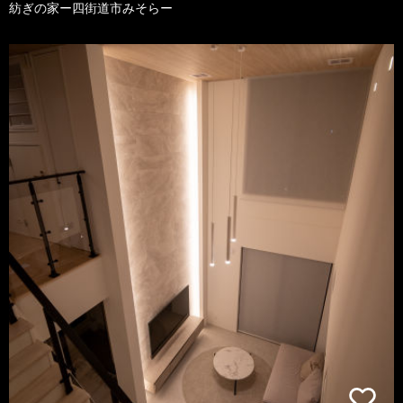
紡ぎの家ー四街道市みそらー