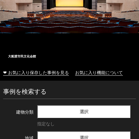
大船渡市民文化会館
❤ お気に入り保存した事例を見る
お気に入り機能について
事例を検索する
選択
建物分類
指定なし
選択
地域