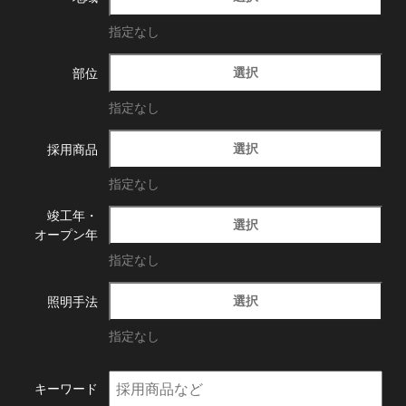
指定なし
選択
部位
指定なし
選択
採用商品
指定なし
竣工年・
選択
オープン年
指定なし
選択
照明手法
指定なし
キーワード