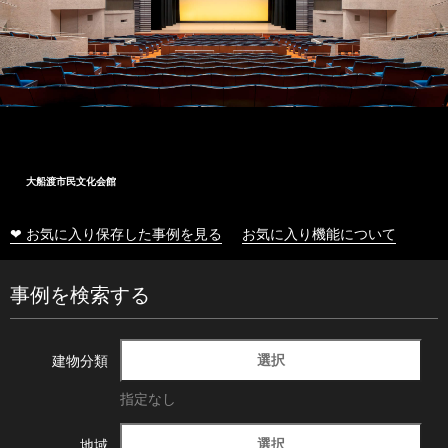
大船渡市民文化会館
❤ お気に入り保存した事例を見る
お気に入り機能について
事例を検索する
選択
建物分類
指定なし
選択
地域