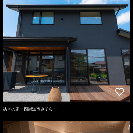
紡ぎの家ー四街道市みそらー