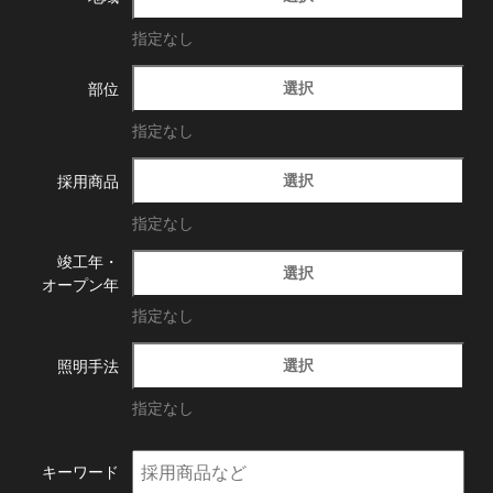
指定なし
選択
部位
指定なし
選択
採用商品
指定なし
竣工年・
選択
オープン年
指定なし
選択
照明手法
指定なし
キーワード