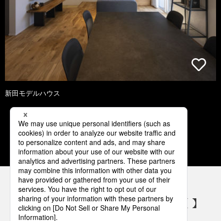
新田モデルハウス
1
2
3
4
5
パナソニックの電気設備 SNSアカウント