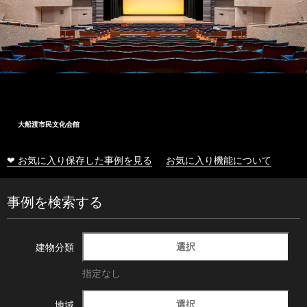
大船渡市民文化会館
❤ お気に入り保存した事例を見る
お気に入り機能について
事例を検索する
選択
建物分類
指定なし
選択
地域