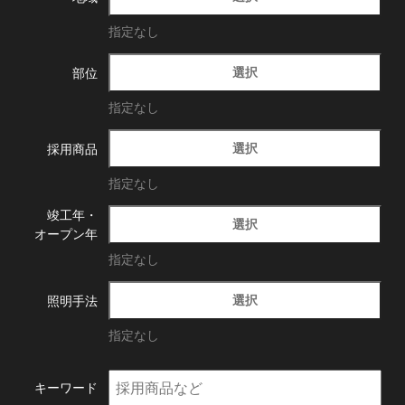
指定なし
選択
部位
指定なし
選択
採用商品
指定なし
竣工年・
選択
オープン年
指定なし
選択
照明手法
指定なし
キーワード