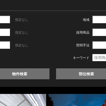
指定なし
地域
指定なし
採用商品
指定なし
照明手法
キーワード
物件検索
部位検索