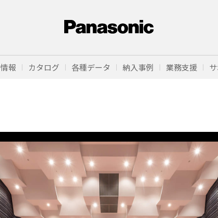
品情報
カタログ
各種データ
納入事例
業務支援
サ