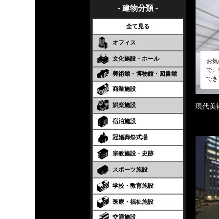
- 建物分類 -
全て見る
オフィス
文化施設・ホール
お気
で、
美術館・博物館・図書館
でき
商業施設
娯楽施設
現代美
宿泊施設
冠婚葬祭式場
宗教施設・史跡
スポーツ施設
学校・教育施設
医療・福祉施設
交通施設