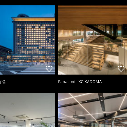
庁舎
Panasonic XC KADOMA