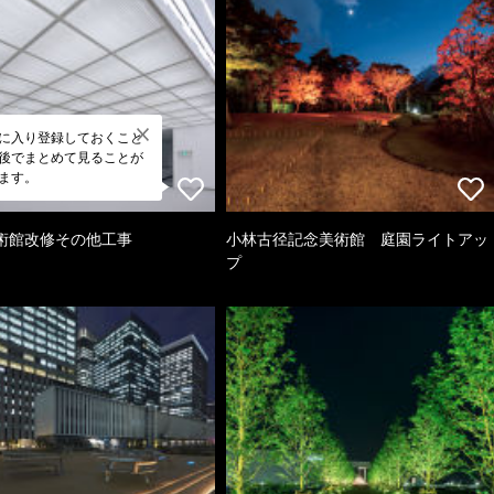
に入り登録しておくこと
後でまとめて見ることが
ます。
術館改修その他工事
小林古径記念美術館 庭園ライトアッ
プ