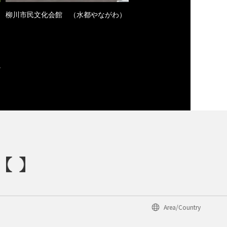
柳川市民文化会館 （水都やながわ）
Area/Country