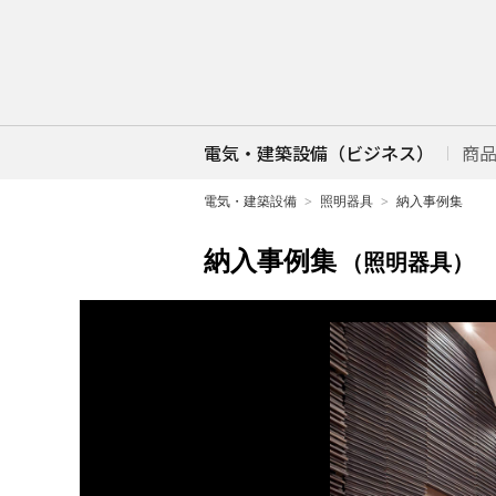
電気・建築設備（ビジネス）
商
電気・建築設備
照明器具
納入事例集
納入事例集
（照明器具）