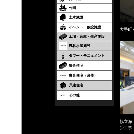
公園
土木施設
イベント・仮設施設
大手町
工場・倉庫・生産施設
農林水産施設
タワー・モニュメント
集合住宅
集合住宅（改修）
戸建住宅
その他
協立海
ン工事