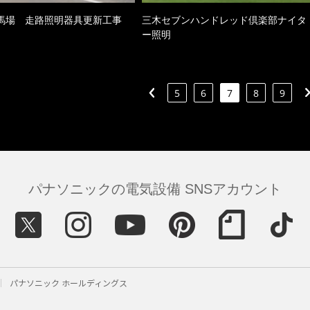
馬場 走路照明器具更新工事
三木セブンハンドレッド倶楽部ナイタ
ー照明
5
6
7
8
9
パナソニックの電気設備 SNSアカウント
パナソニック ホールディングス