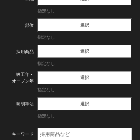
指定なし
選択
部位
指定なし
選択
採用商品
指定なし
竣工年・
選択
オープン年
指定なし
選択
照明手法
指定なし
キーワード