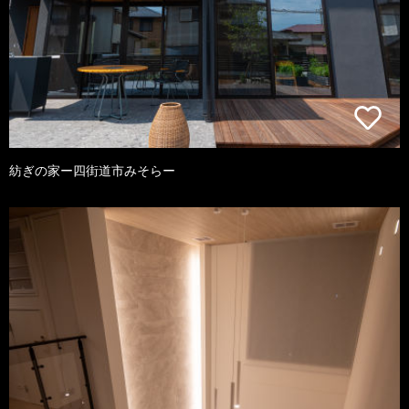
紡ぎの家ー四街道市みそらー