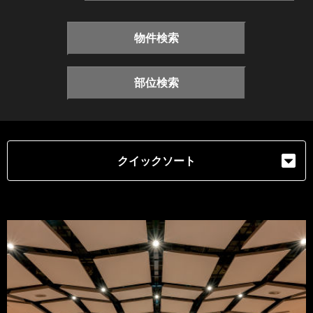
物件検索
部位検索
クイックソート