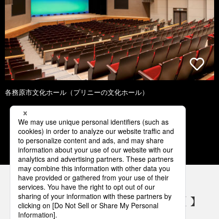
各務原市文化ホール（プリニーの文化ホール）
1
2
3
4
5
パナソニックの電気設備 SNSアカウント