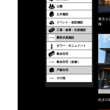
公園
土木施設
東京エ
イベント・仮設施設
棟
工場・倉庫・生産施設
農林水産施設
タワー・モニュメント
集合住宅
集合住宅（改修）
戸建住宅
その他
紡ぎの