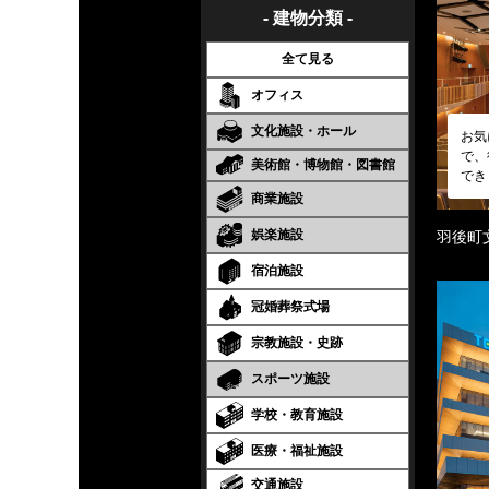
- 建物分類 -
全て見る
オフィス
文化施設・ホール
お気
で、
美術館・博物館・図書館
でき
商業施設
娯楽施設
羽後町
宿泊施設
冠婚葬祭式場
宗教施設・史跡
スポーツ施設
学校・教育施設
医療・福祉施設
交通施設