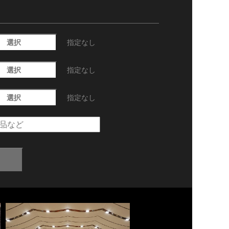
選択
指定なし
選択
指定なし
選択
指定なし