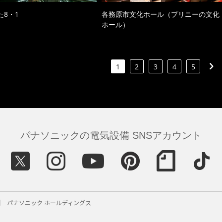
た8・1
各務原市文化ホール（プリニーの文化
ホール）
1
2
3
4
5
パナソニックの電気設備 SNSアカウント
パナソニック ホールディングス