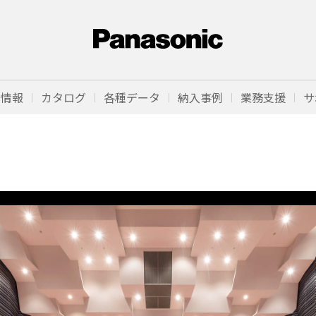
品情報
カタログ
各種データ
納入事例
業務支援
サ