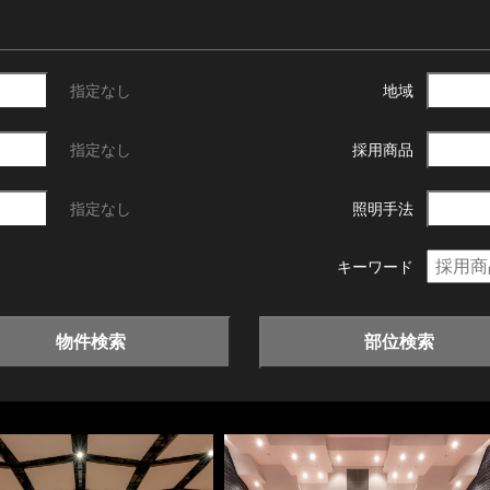
指定なし
地域
指定なし
採用商品
指定なし
照明手法
キーワード
物件検索
部位検索