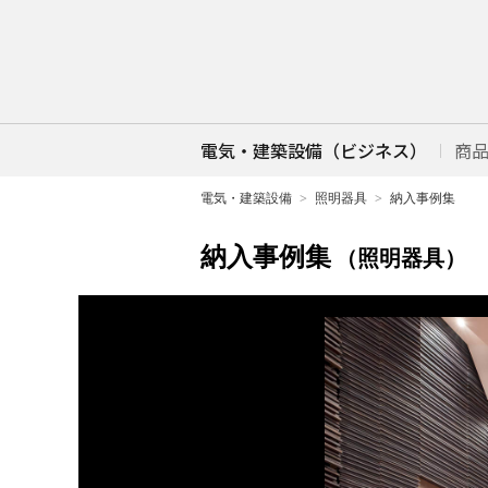
電気・建築設備（ビジネス）
商
電気・建築設備
照明器具
納入事例集
納入事例集
（照明器具）