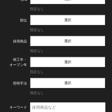
指定なし
選択
部位
指定なし
選択
採用商品
指定なし
竣工年・
選択
オープン年
指定なし
選択
照明手法
指定なし
キーワード