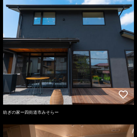
紡ぎの家ー四街道市みそらー