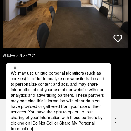
新田モデルハウス
1
2
3
4
5
パナソニックの電気設備 SNSアカウント