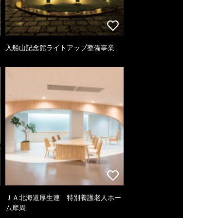
入船山記念館ライトアップ整備事業
ＪＡ北海道厚生連 特別養護老人ホー
ム摩周