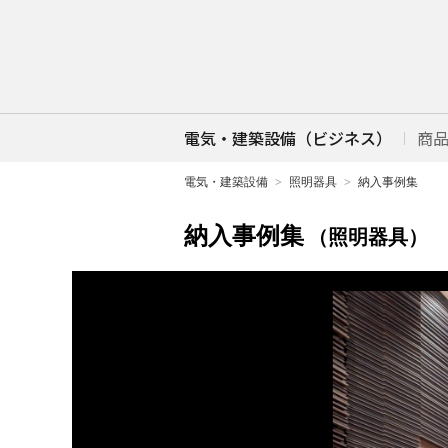
電気・建築設備（ビジネス）
商
電気・建築設備
照明器具
納入事例集
納入事例集
（照明器具）