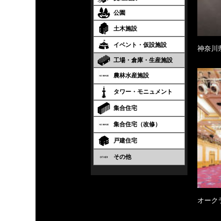
公園
土木施設
イベント・仮設施設
神奈川
工場・倉庫・生産施設
農林水産施設
タワー・モニュメント
集合住宅
集合住宅（改修）
戸建住宅
その他
オーク