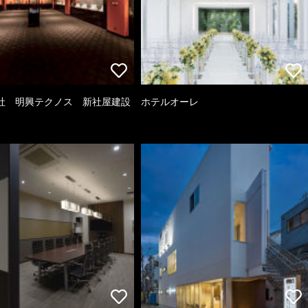
社 明興テクノス 新社屋建設
ホテルオーレ