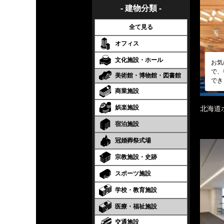
- 建物分類 -
全て見る
オフィス
文化施設・ホール
お気
で、
美術館・博物館・図書館
でき
商業施設
娯楽施設
北海道
宿泊施設
冠婚葬祭式場
宗教施設・史跡
スポーツ施設
学校・教育施設
医療・福祉施設
交通施設