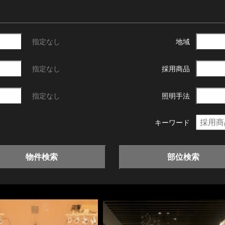
指定なし
地域
指定なし
採用商品
指定なし
照明手法
キーワード
物件検索
部位検索