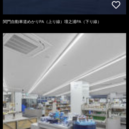
関門自動車道めかりPA（上り線）壇之浦PA（下り線）