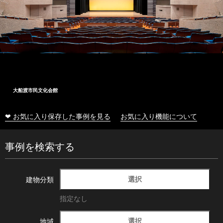
大船渡市民文化会館
❤ お気に入り保存した事例を見る
お気に入り機能について
事例を検索する
選択
建物分類
指定なし
選択
地域