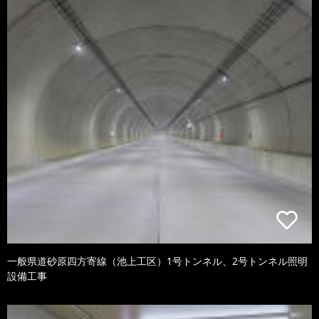
一般県道砂原四方寄線（池上工区）1号トンネル、2号トンネル照明
設備工事