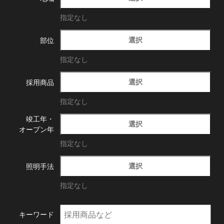
指定なし
選択
部位
指定なし
選択
採用商品
指定なし
竣工年・
選択
オープン年
指定なし
選択
照明手法
指定なし
キーワード