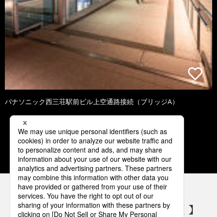
パナソニック西三荘駅前ビル上空通路接続（ブリッジA）
1
2
3
4
5
パナソニックの電気設備 SNSアカウント