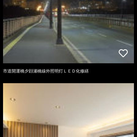
市道開運橋夕顔瀬橋線外照明灯ＬＥＤ化修繕