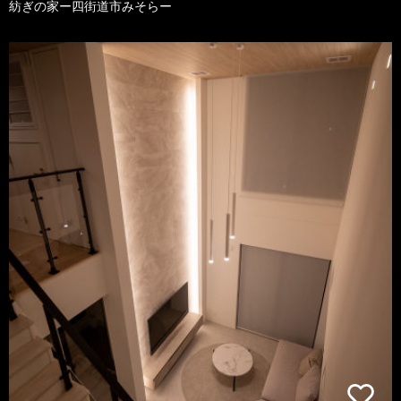
紡ぎの家ー四街道市みそらー