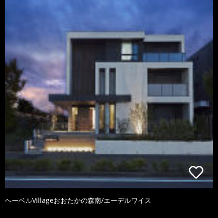
ヘーベルVillageおおたかの森南/エーデルワイス