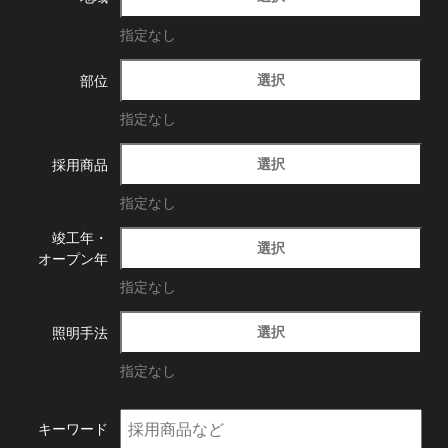
指定なし
選択
部位
指定なし
選択
採用商品
指定なし
竣工年・
選択
オープン年
指定なし
選択
照明手法
指定なし
キーワード