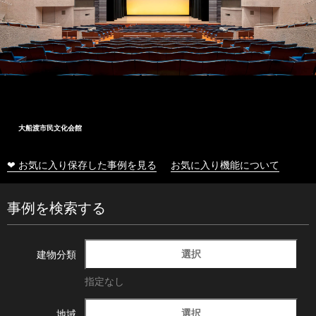
大船渡市民文化会館
❤ お気に入り保存した事例を見る
お気に入り機能について
事例を検索する
選択
建物分類
指定なし
選択
地域