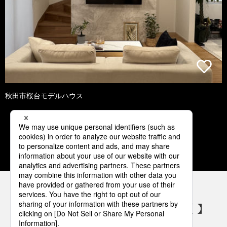
秋田市桜台モデルハウス
1
2
3
4
5
パナソニックの電気設備 SNSアカウント