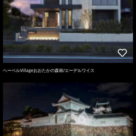
ヘーベルVillageおおたかの森南/エーデルワイス