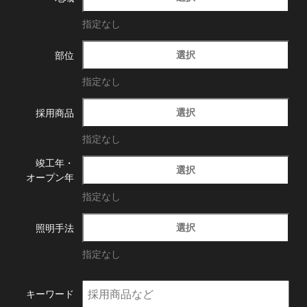
指定なし
選択
部位
指定なし
選択
採用商品
指定なし
竣工年・
選択
オープン年
指定なし
選択
照明手法
指定なし
キーワード