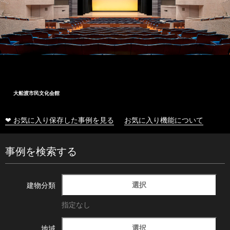
大船渡市民文化会館
❤ お気に入り保存した事例を見る
お気に入り機能について
事例を検索する
選択
建物分類
指定なし
選択
地域