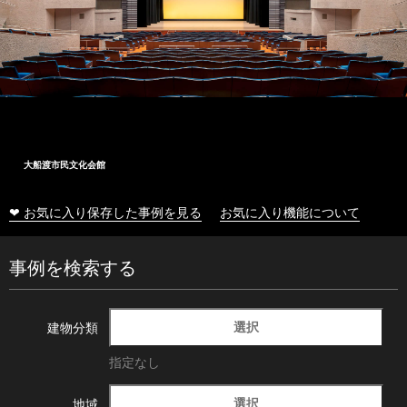
大船渡市民文化会館
❤ お気に入り保存した事例を見る
お気に入り機能について
事例を検索する
選択
建物分類
指定なし
選択
地域