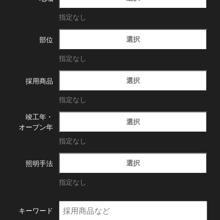
指定なし
選択
部位
指定なし
選択
採用商品
指定なし
竣工年・
選択
オープン年
指定なし
選択
照明手法
指定なし
キーワード