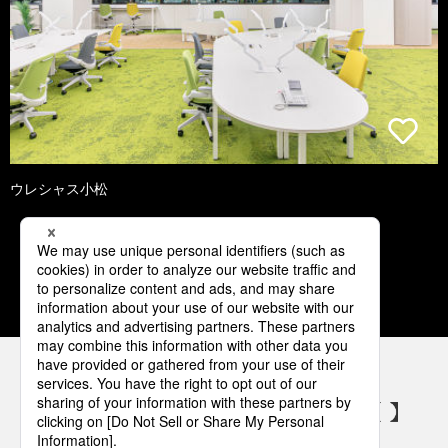
ウレシャス小松
1
2
3
4
5
パナソニックの電気設備 SNSアカウント