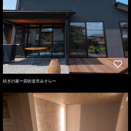
紡ぎの家ー四街道市みそらー