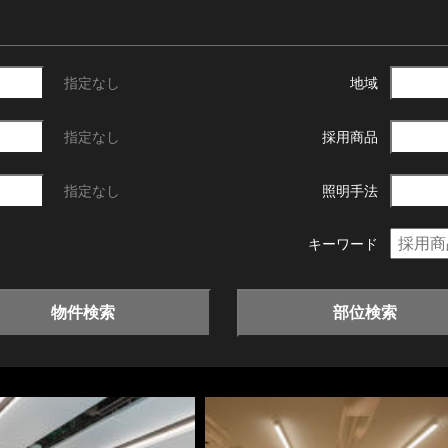
指定なし
地域
指定なし
採用商品
指定なし
照明手法
キーワード
物件検索
部位検索