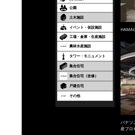
公園
土木施設
イベント・仮設施設
HAMA
工場・倉庫・生産施設
農林水産施設
タワー・モニュメント
集合住宅
集合住宅（改修）
戸建住宅
その他
パナソ
産プロ