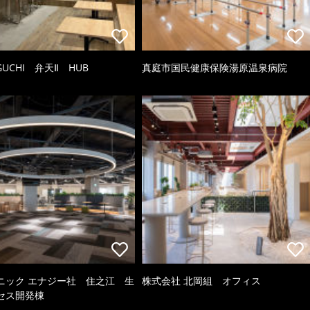
GUCHI 弁天Ⅱ HUB
真庭市国民健康保険湯原温泉病院
ニック エナジー社 住之江 生
株式会社 北岡組 オフィス
セス開発棟