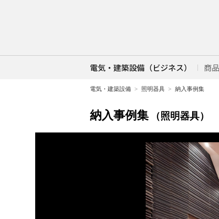
電気・建築設備（ビジネス）
商
電気・建築設備
照明器具
納入事例集
納入事例集
（照明器具）