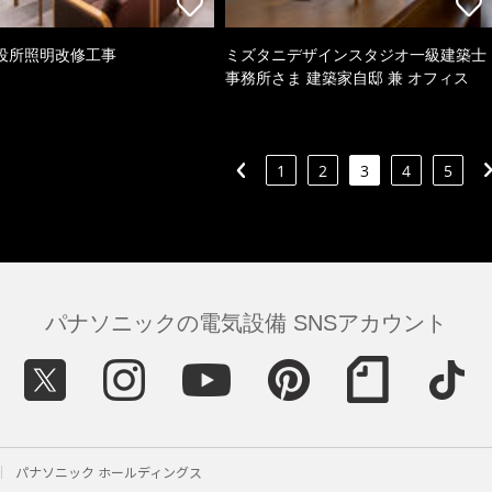
役所照明改修工事
ミズタニデザインスタジオ一級建築士
事務所さま 建築家自邸 兼 オフィス
1
2
3
4
5
パナソニックの電気設備 SNSアカウント
パナソニック ホールディングス