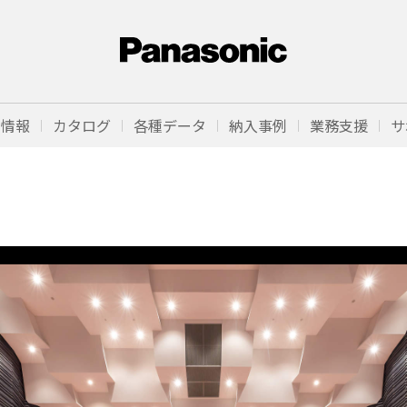
品情報
カタログ
各種データ
納入事例
業務支援
サ