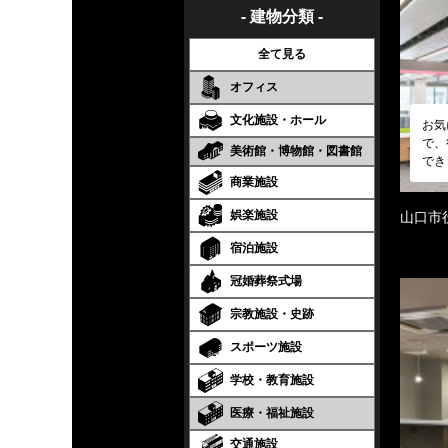
- 建物分類 -
全て見る
オフィス
文化施設・ホール
お気
で、
美術館・博物館・図書館
でき
商業施設
娯楽施設
山口市
宿泊施設
冠婚葬祭式場
宗教施設・史跡
スポーツ施設
学校・教育施設
医療・福祉施設
交通施設