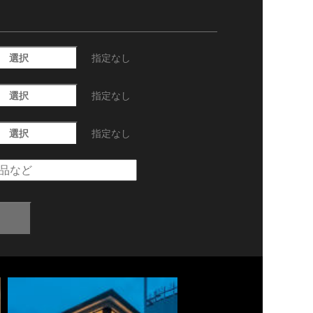
選択
指定なし
選択
指定なし
選択
指定なし