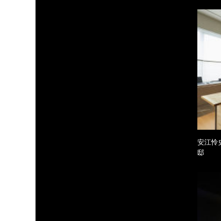
安江怜
邸