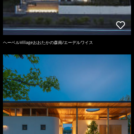
ヘーベルVillageおおたかの森南/エーデルワイス