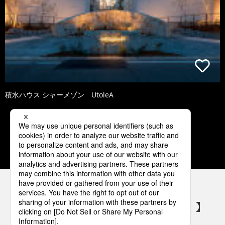
積水ハウス シャーメゾン UtoleA
1
2
3
4
パナソニックの電気設備 SNSアカウント