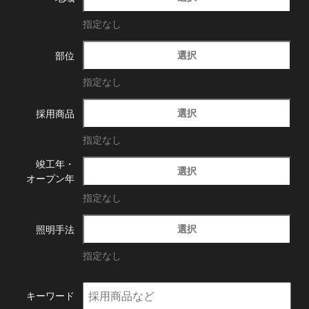
指定なし
選択
部位
指定なし
選択
採用商品
指定なし
竣工年・
選択
オープン年
指定なし
選択
照明手法
指定なし
キーワード