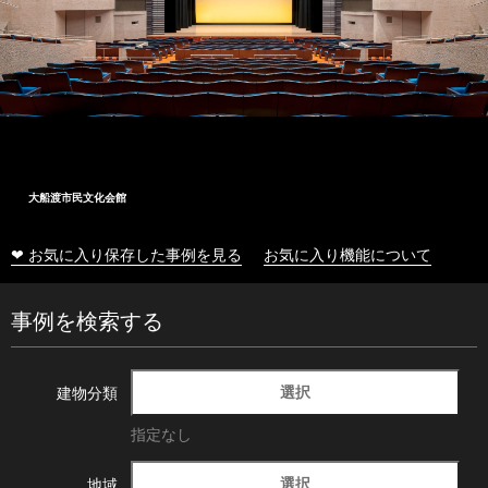
大船渡市民文化会館
❤ お気に入り保存した事例を見る
お気に入り機能について
事例を検索する
選択
建物分類
指定なし
選択
地域