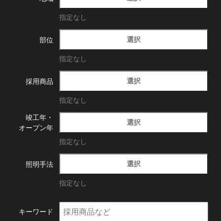
指定なし
選択
部位
指定なし
選択
採用商品
指定なし
竣工年・
選択
オープン年
指定なし
選択
照明手法
指定なし
キーワード