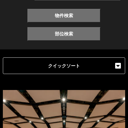
物件検索
部位検索
クイックソート