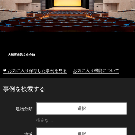
大船渡市民文化会館
❤ お気に入り保存した事例を見る
お気に入り機能について
事例を検索する
選択
建物分類
指定なし
選択
地域